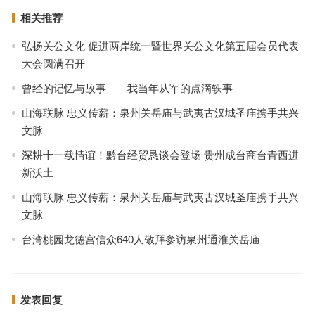
相关推荐
弘扬关公文化 促进两岸统一暨世界关公文化第五届会员代表
大会圆满召开
曾经的记忆与故事——我当年从军的点滴轶事
山海联脉 忠义传薪：泉州关岳庙与武夷古汉城圣庙携手共兴
文脉
深耕十一载情谊！黔台经贸恳谈会登场 贵州成台商台青西进
新沃土
山海联脉 忠义传薪：泉州关岳庙与武夷古汉城圣庙携手共兴
文脉
台湾桃园龙德宫信众640人敬拜参访泉州通淮关岳庙
发表回复