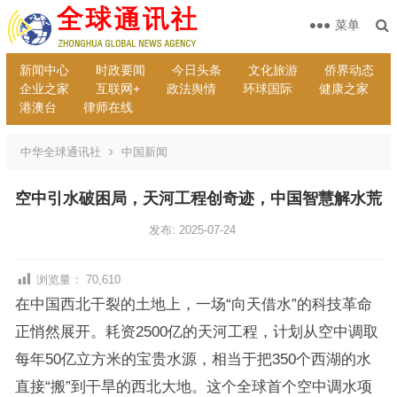
菜单
新闻中心
时政要闻
今日头条
文化旅游
侨界动态
企业之家
互联网+
政法舆情
环球国际
健康之家
港澳台
律师在线
中华全球通讯社
中国新闻
空中引水破困局，天河工程创奇迹，中国智慧解水荒
发布: 2025-07-24
浏览量：
70,610
在中国西北干裂的土地上，一场“向天借水”的科技革命
正悄然展开。耗资2500亿的天河工程，计划从空中调取
每年50亿立方米的宝贵水源，相当于把350个西湖的水
直接“搬”到干旱的西北大地。这个全球首个空中调水项