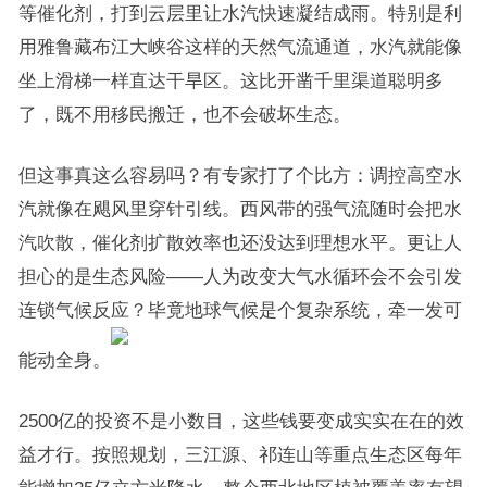
等催化剂，打到云层里让水汽快速凝结成雨。特别是利
用雅鲁藏布江大峡谷这样的天然气流通道，水汽就能像
坐上滑梯一样直达干旱区。这比开凿千里渠道聪明多
了，既不用移民搬迁，也不会破坏生态。
但这事真这么容易吗？有专家打了个比方：调控高空水
汽就像在飓风里穿针引线。西风带的强气流随时会把水
汽吹散，催化剂扩散效率也还没达到理想水平。更让人
担心的是生态风险——人为改变大气水循环会不会引发
连锁气候反应？毕竟地球气候是个复杂系统，牵一发可
能动全身。
2500亿的投资不是小数目，这些钱要变成实实在在的效
益才行。按照规划，三江源、祁连山等重点生态区每年