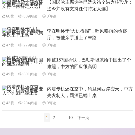
【国民党主席选举已选边站？洪秀柱驳斥：
迄今并没有支持任何特定人选】
66
赞
309
阅读
0
评论
李在明终于“大仇得报”，呼风唤雨的检察
厅，被他亲手送上了末路
47
赞
279
阅读
0
评论
刚被157国承认，巴勒斯坦就给中国出了个
难题，中方的回应很高明
49
赞
301
阅读
0
评论
内塔专机还在空中，约旦河西岸变天，中方
先发制人，罚酒已端上桌
42
赞
284
阅读
0
评论
文
1
2
…
10
下一页
章
导