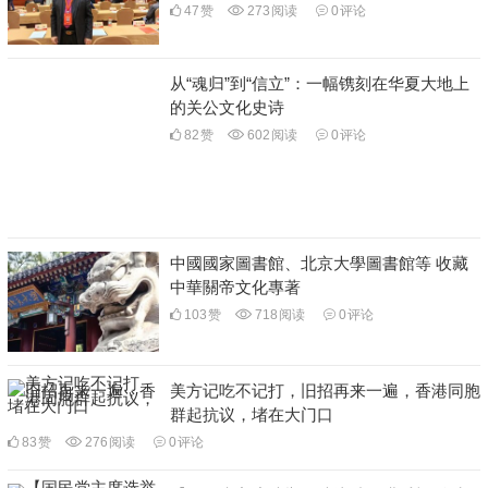
47
赞
273
阅读
0
评论
从“魂归”到“信立”：一幅镌刻在华夏大地上
的关公文化史诗
82
赞
602
阅读
0
评论
中國國家圖書館、北京大學圖書館等 收藏
中華關帝文化專著
103
赞
718
阅读
0
评论
美方记吃不记打，旧招再来一遍，香港同胞
群起抗议，堵在大门口
83
赞
276
阅读
0
评论