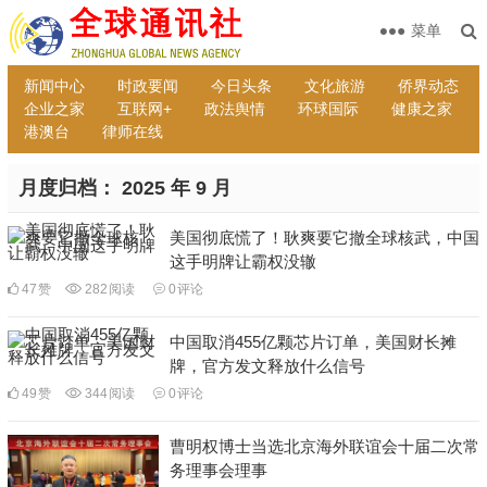
菜单
新闻中心
时政要闻
今日头条
文化旅游
侨界动态
企业之家
互联网+
政法舆情
环球国际
健康之家
港澳台
律师在线
月度归档：
2025 年 9 月
美国彻底慌了！耿爽要它撤全球核武，中国
这手明牌让霸权没辙
47
赞
282
阅读
0
评论
中国取消455亿颗芯片订单，美国财长摊
牌，官方发文释放什么信号
49
赞
344
阅读
0
评论
曹明权博士当选北京海外联谊会十届二次常
务理事会理事