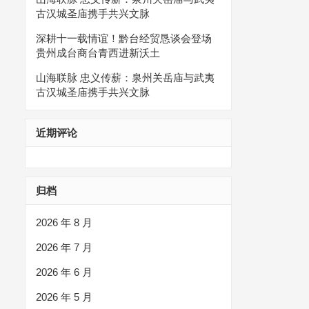
古汉城圣庙携手共兴文脉
深耕十一载情谊！黔台经贸恳谈会登场
贵州成台商台青西进新沃土
山海联脉 忠义传薪：泉州关岳庙与武夷
古汉城圣庙携手共兴文脉
近期评论
归档
2026 年 8 月
2026 年 7 月
2026 年 6 月
2026 年 5 月