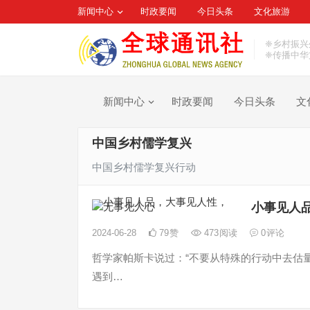
新闻中心
时政要闻
今日头条
文化旅游
❈乡村振兴
❈传播中华
新闻中心
时政要闻
今日头条
文
中国乡村儒学复兴
中国乡村儒学复兴行动
小事见人
2024-06-28
79
赞
473
阅读
0
评论
哲学家帕斯卡说过：“不要从特殊的行动中去估
遇到…