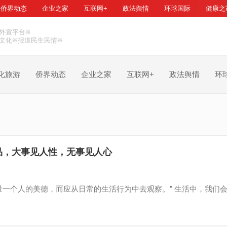
侨界动态
企业之家
互联网+
政法舆情
环球国际
健康之
外宣平台❈
文化❈报道民生民情❈
化旅游
侨界动态
企业之家
互联网+
政法舆情
环
品，大事见人性，无事见人心
量一个人的美德，而应从日常的生活行为中去观察。” 生活中，我们