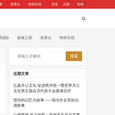
家
港澳台
律师在线
登录
注册
投稿
球国际
健康之家
港澳台
律师在线
搜索
近期文章
弘扬关公文化 促进两岸统一暨世界关公
文化第五届会员代表大会圆满召开
会
曾经的记忆与故事——我当年从军的点
滴轶事
山海联脉 忠义传薪：泉州关岳庙与武夷