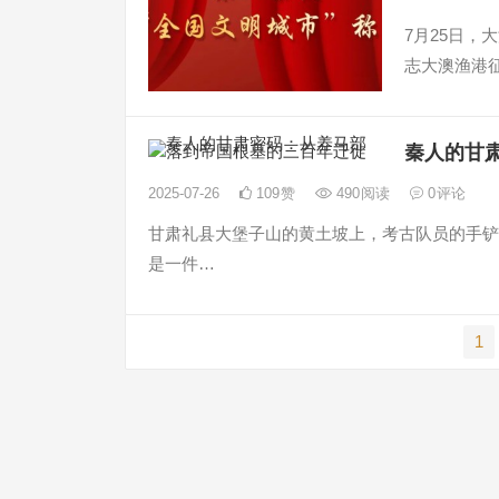
7月25日
志大澳渔港
秦人的甘
2025-07-26
109
赞
490
阅读
0
评论
甘肃礼县大堡子山的黄土坡上，考古队员的手铲
是一件…
文
1
章
导
航