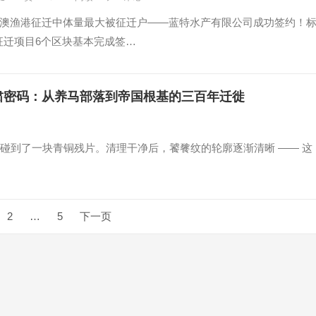
，大澳渔港征迁中体量最大被征迁户——蓝特水产有限公司成功签约！
征迁项目6个区块基本完成签…
肃密码：从养马部落到帝国根基的三百年迁徙
碰到了一块青铜残片。清理干净后，饕餮纹的轮廓逐渐清晰 —— 这
2
…
5
下一页