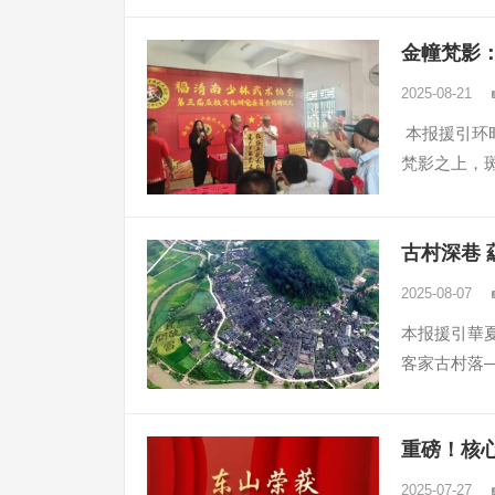
金幢梵影
2025-08-21
本报援引环
梵影之上，
古村深巷
2025-08-07
本报援引華
客家古村落
重磅！核
2025-07-27