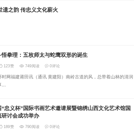
世遗之韵 传忠义文化薪火
斗悟拳理：五枚师太与蛇鹰双形的诞生
123
赞
749
阅读
0
评论
时网福建莆田讯（通讯 黄建阳）南岭古道的风，总带着山林的清润
厚…
届“忠义杯”国际书画艺术邀请展暨锦绣山西文化艺术馆国
流研讨会成功举办
189
赞
790
阅读
0
评论