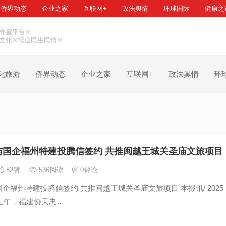
侨界动态
企业之家
互联网+
政法舆情
环球国际
健康之
外宣平台❈
文化❈报道民生民情❈
化旅游
侨界动态
企业之家
互联网+
政法舆情
环
与国企福州特建投腾信签约 共推闽越王城关圣庙文旅项目
82
赞
536
阅读
0
评论
企福州特建投腾信签约 共推闽越王城关圣庙文旅项目 本报讯/ 2025
日上午，福建协天忠…