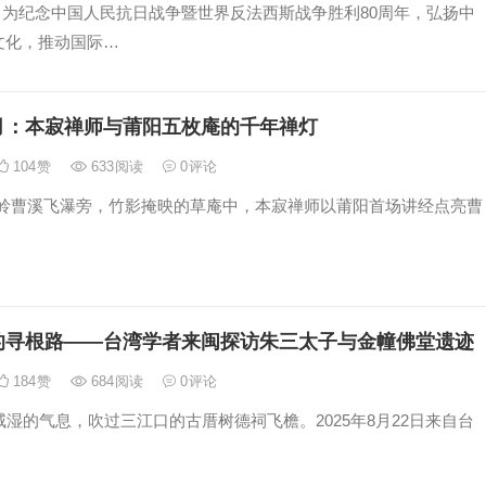
 为纪念中国人民抗日战争暨世界反法西斯战争胜利80周年，弘扬中
文化，推动国际…
月：本寂禅师与莆阳五枚庵的千年禅灯
104
赞
633
阅读
0
评论
曹溪飞瀑旁，竹影掩映的草庵中，本寂禅师以莆阳首场讲经点亮曹
的寻根路——台湾学者来闽探访朱三太子与金幢佛堂遗迹
184
赞
684
阅读
0
评论
的气息，吹过三江口的古厝树德祠飞檐。2025年8月22日来自台