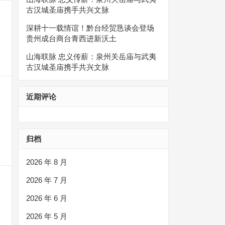
古汉城圣庙携手共兴文脉
深耕十一载情谊！黔台经贸恳谈会登场
贵州成台商台青西进新沃土
山海联脉 忠义传薪：泉州关岳庙与武夷
古汉城圣庙携手共兴文脉
近期评论
归档
2026 年 8 月
2026 年 7 月
2026 年 6 月
2026 年 5 月