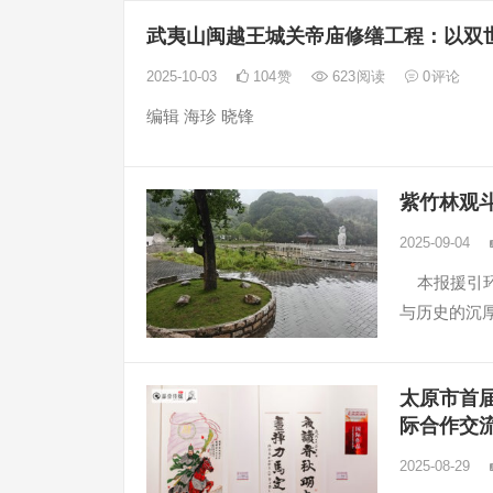
武夷山闽越王城关帝庙修缮工程：以双
2025-10-03
104
赞
623
阅读
0
评论
编辑 海珍 晓锋
紫竹林观
2025-09-04
本报援引环
与历史的沉
太原市首
际合作交
2025-08-29