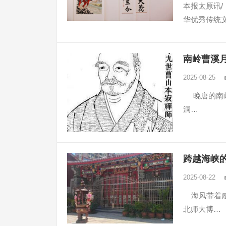
本报太原讯/
华优秀传统
南岭曹溪
2025-08-25
晚唐的南岭
洞…
跨越海峡
2025-08-22
海风带着咸湿
北师大博…