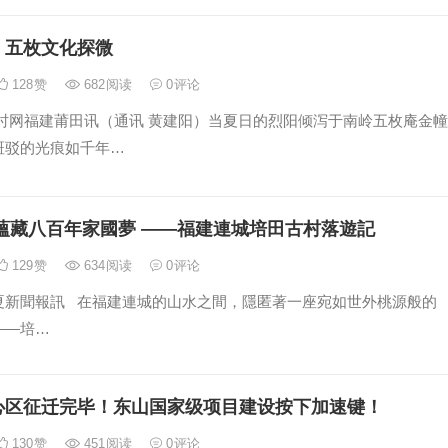
：五枚文化探微
128
赞
682
阅读
0
评论
时网福建莆田讯（通讯 黄建阳）当夏日的烈阳倾泻于南岭五枚庵金幢
斑驳的光痕如千年…
 蘊藏八百年家國夢 ——福建連城培田古村落遊記
129
赞
634
阅读
0
评论
夏新聞報訊 在福建連城的山水之間，隱匿著一座宛如世外桃源般的
——培…
心区征迁完毕！东山国家级项目建设按下加速键！
130
赞
451
阅读
0
评论