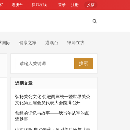
家
港澳台
律师在线
登录
注册
投稿
球国际
健康之家
港澳台
律师在线
搜索
近期文章
弘扬关公文化 促进两岸统一暨世界关公
文化第五届会员代表大会圆满召开
曾经的记忆与故事——我当年从军的点
滴轶事
山海联脉 忠义传薪：泉州关岳庙与武夷