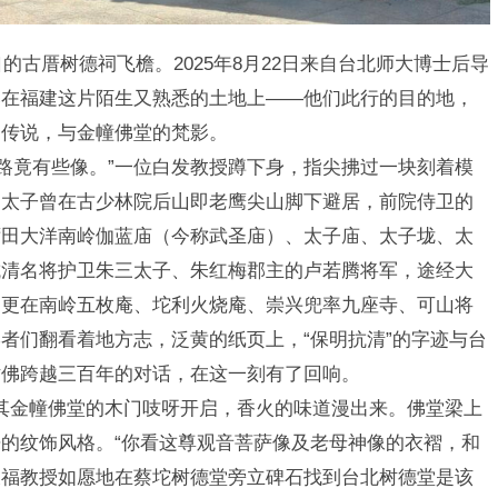
古厝树德祠飞檐。2025年8月22日来自台北师大博士后导
落在福建这片陌生又熟悉的土地上——他们此行的目的地，
的传说，与金幢佛堂的梵影。
路竟有些像。”一位白发教授蹲下身，指尖拂过一块刻着模
三太子曾在古少林院后山即老鹰尖山脚下避居，前院侍卫的
莆田大洋南岭伽蓝庙（今称武圣庙）、太子庙、太子垅、太
抗清名将护卫朱三太子、朱红梅郡主的卢若腾将军，途经大
，更在南岭五枚庵、坨利火烧庵、崇兴兜率九座寺、可山将
者们翻看着地方志，泛黄的纸页上，“保明抗清”的字迹与台
仿佛跨越三百年的对话，在这一刻有了回响。
金幢佛堂的木门吱呀开启，香火的味道漫出来。佛堂梁上
的纹饰风格。“你看这尊观音菩萨像及老母神像的衣褶，和
长福教授如愿地在蔡坨树德堂旁立碑石找到台北树德堂是该