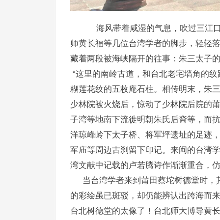
海风带着咸湿的气息，吹过三江口的
师黄长福等几位台湾学者的脚步，轻轻
藏着两段被海峡隔开的往事：朱三太子
“这里的南岭古道，和台北老宅墙角的纹
糊莲花纹的五枚庵石柱。相传明末，朱
少林院被火烧后，惊动了少林院后院的
子湾等地南下流徙明朝朱氏后裔等，而
洋琼峰岭下太子桥、将军坪遗址的足迹
军庙等周边古刹留下印记。来闽的台湾学
湾文献中记载的卢若腾诗作渐渐重合，
当台湾学者来到莆田蔡坨树德堂时，其
的彩绘虽已斑驳，却仍能辨认出跨海而来
台北树德堂的太像了！台北师大博导黄