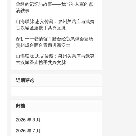
曾经的记忆与故事——我当年从军的点
滴轶事
山海联脉 忠义传薪：泉州关岳庙与武夷
古汉城圣庙携手共兴文脉
深耕十一载情谊！黔台经贸恳谈会登场
贵州成台商台青西进新沃土
山海联脉 忠义传薪：泉州关岳庙与武夷
古汉城圣庙携手共兴文脉
近期评论
归档
2026 年 8 月
2026 年 7 月