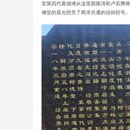
堂第四代黄德洲从这里跟随清初卢若腾
佛堂的晨光照亮了两岸共通的信仰符号