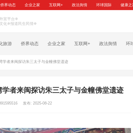
侨界动态
企业之家
互联网+
政法舆情
环球国际
健康之
外宣平台❈
文化❈报道民生民情❈
化旅游
侨界动态
企业之家
互联网+
政法舆情
环
湾学者来闽探访朱三太子与金幢佛堂遗迹
湾学者来闽探访朱三太子与金幢佛堂遗迹
391595516
发布: 2025-08-22