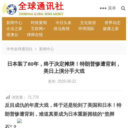
菜单
新闻中心
时政要闻
今日头条
文化旅游
侨界动态
企业之家
互联网+
政法舆情
环球国际
健康之家
港澳台
律师在线
中华全球通讯社
新闻中心
日本装了80年，终于决定摊牌！特朗普惨遭背刺，
美日上演分手大戏
发布: 2025-08-22
浏览量：
71,770
反目成仇的年度大戏，终于还是轮到了美国和日本！特
朗普惨遭背刺，难道真要成为日本重新拥核的“垫脚
石”？