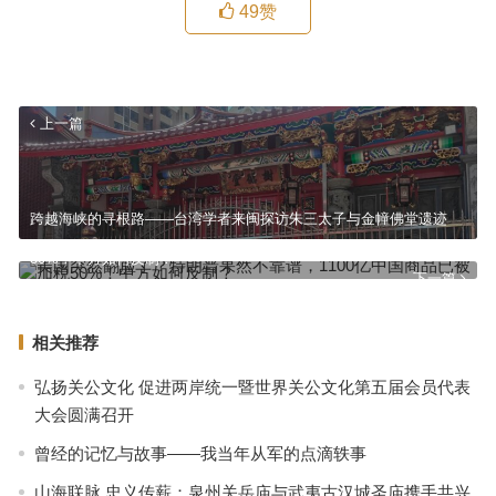
49
赞
上一篇
跨越海峡的寻根路——台湾学者来闽探访朱三太子与金幢佛堂遗迹
美国突然翻脸了？特朗普果然不靠谱，1100亿中国商品已被加税
50%！中方如何反制？
下一篇
相关推荐
弘扬关公文化 促进两岸统一暨世界关公文化第五届会员代表
大会圆满召开
曾经的记忆与故事——我当年从军的点滴轶事
山海联脉 忠义传薪：泉州关岳庙与武夷古汉城圣庙携手共兴