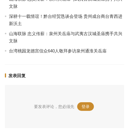
文脉
深耕十一载情谊！黔台经贸恳谈会登场 贵州成台商台青西进
新沃土
山海联脉 忠义传薪：泉州关岳庙与武夷古汉城圣庙携手共兴
文脉
台湾桃园龙德宫信众640人敬拜参访泉州通淮关岳庙
发表回复
要发表评论，您必须先
登录
。