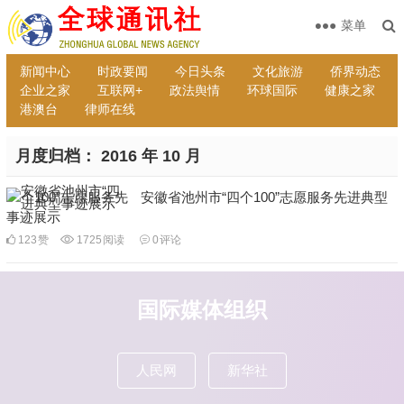
菜单
新闻中心
时政要闻
今日头条
文化旅游
侨界动态
企业之家
互联网+
政法舆情
环球国际
健康之家
港澳台
律师在线
月度归档：
2016 年 10 月
安徽省池州市“四个100”志愿服务先进典型
事迹展示
123
赞
1725
阅读
0
评论
国际媒体组织
人民网
新华社