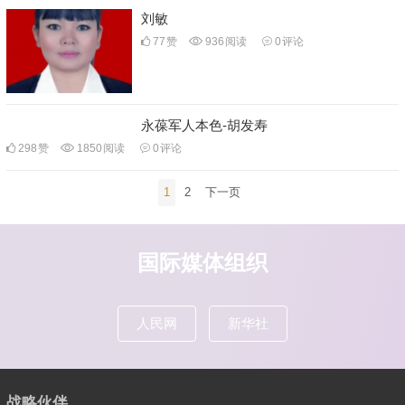
刘敏
77
赞
936
阅读
0
评论
永葆军人本色-胡发寿
298
赞
1850
阅读
0
评论
文
1
2
下一页
章
导
航
国际媒体组织
人民网
新华社
战略伙伴