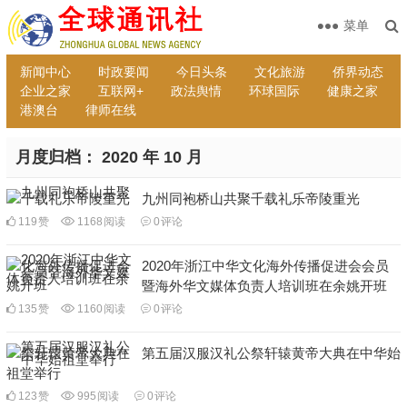
菜单
新闻中心
时政要闻
今日头条
文化旅游
侨界动态
企业之家
互联网+
政法舆情
环球国际
健康之家
港澳台
律师在线
月度归档：
2020 年 10 月
九州同袍桥山共聚千载礼乐帝陵重光
119
赞
1168
阅读
0
评论
2020年浙江中华文化海外传播促进会会员
暨海外华文媒体负责人培训班在余姚开班
135
赞
1160
阅读
0
评论
第五届汉服汉礼公祭轩辕黄帝大典在中华始
祖堂举行
123
赞
995
阅读
0
评论