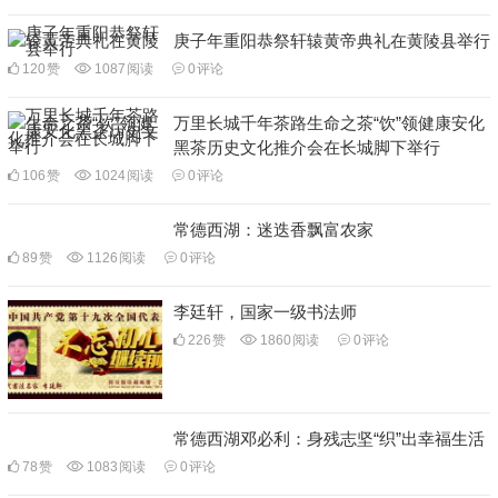
庚子年重阳恭祭轩辕黄帝典礼在黄陵县举行
120
赞
1087
阅读
0
评论
万里长城千年茶路生命之茶“饮”领健康安化
黑茶历史文化推介会在长城脚下举行
106
赞
1024
阅读
0
评论
常德西湖：迷迭香飘富农家
89
赞
1126
阅读
0
评论
李廷轩，国家一级书法师
226
赞
1860
阅读
0
评论
常德西湖邓必利：身残志坚“织”出幸福生活
78
赞
1083
阅读
0
评论