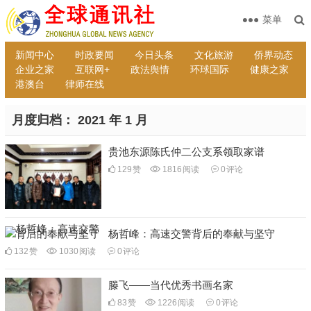
菜单
新闻中心
时政要闻
今日头条
文化旅游
侨界动态
企业之家
互联网+
政法舆情
环球国际
健康之家
港澳台
律师在线
月度归档：
2021 年 1 月
贵池东源陈氏仲二公支系领取家谱
129
赞
1816
阅读
0
评论
杨哲峰：高速交警背后的奉献与坚守
132
赞
1030
阅读
0
评论
滕飞——当代优秀书画名家
83
赞
1226
阅读
0
评论