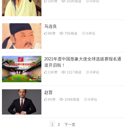
100
赞
1026
阅读
0
评论
马连良
98
赞
756
阅读
0
评论
2021年度中国形象大使全球选拔赛报名通
道开启啦！
136
赞
1317
阅读
0
评论
赵普
84
赞
1048
阅读
0
评论
文
1
2
下一页