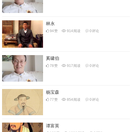
林永
94
赞
914
阅读
0
评论
奚啸伯
78
赞
917
阅读
0
评论
杨宝森
77
赞
854
阅读
0
评论
谭富英