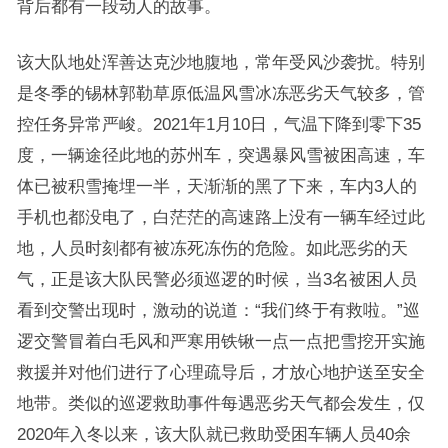
背后都有一段动人的故事。
该大队地处浑善达克沙地腹地，常年受风沙袭扰。特别
是冬季的锡林郭勒草原低温风雪冰冻恶劣天气较多，管
控任务异常严峻。2021年1月10日，气温下降到零下35
度，一辆途径此地的苏州车，突遇暴风雪被困高速，车
体已被积雪掩埋一半，天渐渐的黑了下来，车内3人的
手机也都没电了，白茫茫的高速路上没有一辆车经过此
地，人员时刻都有被冻死冻伤的危险。如此恶劣的天
气，正是该大队民警必须巡逻的时候，当3名被困人员
看到交警出现时，激动的说道：“我们终于有救啦。”巡
逻交警冒着白毛风和严寒用铁锹一点一点把雪挖开实施
救援并对他们进行了心理疏导后，才放心地护送至安全
地带。类似的巡逻救助事件每遇恶劣天气都会发生，仅
2020年入冬以来，该大队就已救助受困车辆人员40余