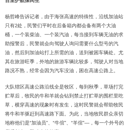
百里护航保民生
杨哲峰告诉记者，由于海张高速的特殊性，沿线加油站
只有2处，民警们平时在后备箱内都会备有两个大油
桶，一个装柴油、一个装汽油，每当接到车辆无油的求
助报警后，民警就会向驾驶人询问需要什么型号的汽
油，然后到加油站打上所需的油，送到被困车辆处。尤
其在旅游旺季，外地的旅游车辆比较多，驾驶人对当地
路况不熟，经常会因为汽车没油，困在高速公路上。
大队辖区高速公路沿线全是牧区，每到秋季，草场打完
贮草后，牧民的牛和羊就会钻到禁止打贮草的围栏里吃
草，横穿高速的现象时有发生，这时民警就会帮助牧民
将牛和羊驱赶到高速路下面。为此，当地牧民群众亲切
地称他们是“加油员”、“牛倌”、“羊倌”—，每一个外号的