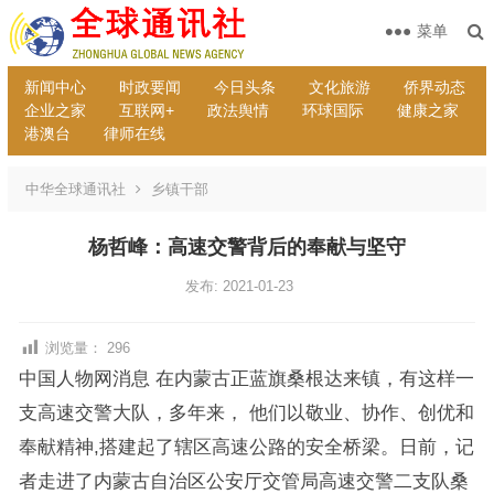
菜单
新闻中心
时政要闻
今日头条
文化旅游
侨界动态
企业之家
互联网+
政法舆情
环球国际
健康之家
港澳台
律师在线
中华全球通讯社
乡镇干部
杨哲峰：高速交警背后的奉献与坚守
发布: 2021-01-23
浏览量：
296
中国人物网消息 在内蒙古正蓝旗桑根达来镇，有这样一
支高速交警大队，多年来， 他们以敬业、协作、创优和
奉献精神,搭建起了辖区高速公路的安全桥梁。日前，记
者走进了内蒙古自治区公安厅交管局高速交警二支队桑