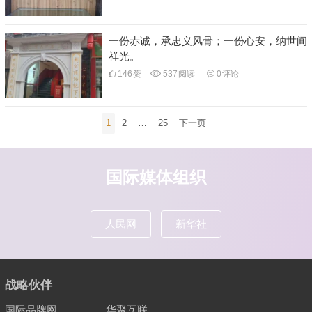
一份赤诚，承忠义风骨；一份心安，纳世间
祥光。
146
赞
537
阅读
0
评论
文
1
2
…
25
下一页
章
导
航
国际媒体组织
人民网
新华社
战略伙伴
国际品牌网
华聚互联