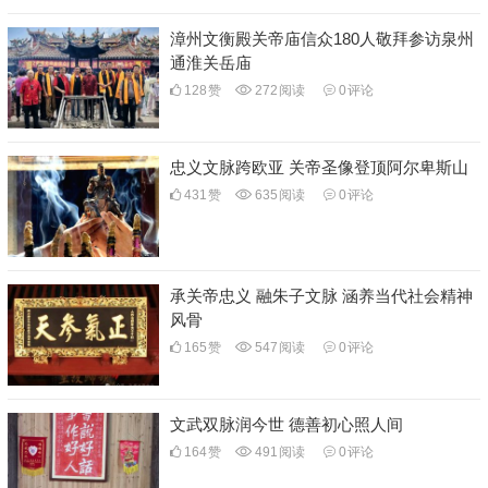
漳州文衡殿关帝庙信众180人敬拜参访泉州
通淮关岳庙
128
赞
272
阅读
0
评论
忠义文脉跨欧亚 关帝圣像登顶阿尔卑斯山
431
赞
635
阅读
0
评论
承关帝忠义 融朱子文脉 涵养当代社会精神
风骨
165
赞
547
阅读
0
评论
文武双脉润今世 德善初心照人间
164
赞
491
阅读
0
评论