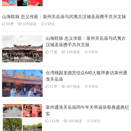
山海联脉 忠义传薪：泉州关岳庙与武夷古汉城圣庙携手共兴文脉
59
赞
105
阅读
0
评论
山海联脉 忠义传薪：泉州关岳庙与武夷古
汉城圣庙携手共兴文脉
77
赞
148
阅读
0
评论
台湾桃园龙德宫信众640人敬拜参访泉州通
淮关岳庙
91
赞
207
阅读
0
评论
泉州通淮关岳庙丙午年关帝诞辰祭典盛典纪
实
115
赞
260
阅读
0
评论