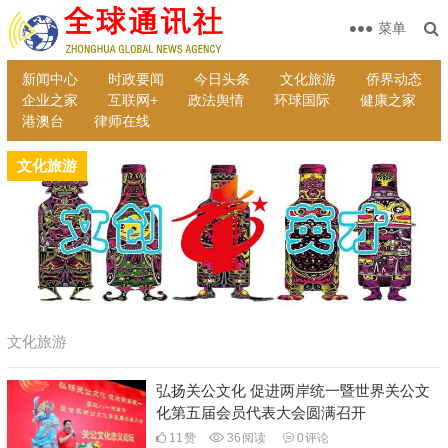
菜单
新闻中心
时政要闻
今日头条
文化旅游
侨界动态
企业之家
互联网+
政法舆情
环球国际
健康之家
港澳台
律师在线
文化旅游
文化旅游
弘扬关公文化 促进两岸统一暨世界关公文
化第五届会员代表大会圆满召开
11
赞
36
阅读
0
评论