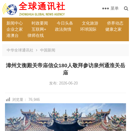
菜单
新闻中心
时政要闻
今日头条
文化旅游
侨界动态
企业之家
互联网+
政法舆情
环球国际
健康之家
港澳台
律师在线
中华全球通讯社
中国新闻
漳州文衡殿关帝庙信众180人敬拜参访泉州通淮关岳
庙
发布: 2026-06-20
浏览量：
76,946