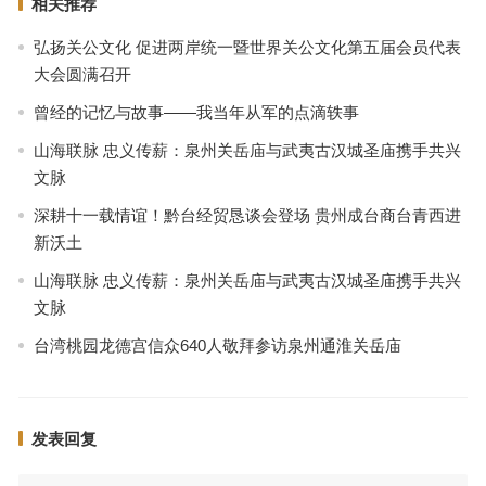
相关推荐
弘扬关公文化 促进两岸统一暨世界关公文化第五届会员代表
大会圆满召开
曾经的记忆与故事——我当年从军的点滴轶事
山海联脉 忠义传薪：泉州关岳庙与武夷古汉城圣庙携手共兴
文脉
深耕十一载情谊！黔台经贸恳谈会登场 贵州成台商台青西进
新沃土
山海联脉 忠义传薪：泉州关岳庙与武夷古汉城圣庙携手共兴
文脉
台湾桃园龙德宫信众640人敬拜参访泉州通淮关岳庙
发表回复