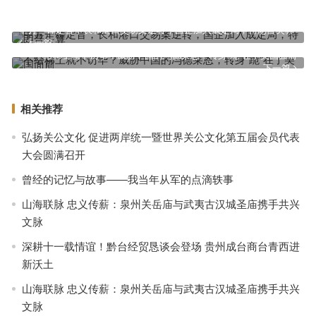
中方一锤定音，长和港口交易案逆转，国企加入成定局，特朗普失算
上一篇
不给稀土就不访华？威胁中国的冯德莱恩，转身“跪”在了美国面前
下一篇
相关推荐
弘扬关公文化 促进两岸统一暨世界关公文化第五届会员代表
大会圆满召开
曾经的记忆与故事——我当年从军的点滴轶事
山海联脉 忠义传薪：泉州关岳庙与武夷古汉城圣庙携手共兴
文脉
深耕十一载情谊！黔台经贸恳谈会登场 贵州成台商台青西进
新沃土
山海联脉 忠义传薪：泉州关岳庙与武夷古汉城圣庙携手共兴
文脉