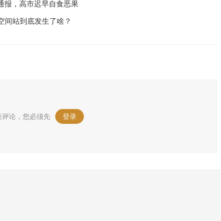
通报，高市迟早自食恶果
空间站到底发生了啥？
表评论，您必须先
登录
。