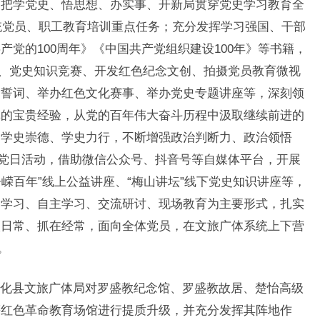
，把学党史、悟思想、办实事、开新局贯穿党史学习教育全
系统党员、职工教育培训重点任务；充分发挥学习强国、干部
党的100周年》《中国共产党组织建设100年》等书籍，
赛、党史知识竞赛、开发红色纪念文创、拍摄党员教育微视
党誓词、举办红色文化赛事、举办党史专题讲座等，深刻领
革的宝贵经验，从党的百年伟大奋斗历程中汲取继续前进的
、学史崇德、学史力行，不断增强政治判断力、政治领悟
题党日活动，借助微信公众号、抖音号等自媒体平台，开展
峥嵘百年”线上公益讲座、“梅山讲坛”线下党史知识讲座等，
中学习、自主学习、交流研讨、现场教育为主要形式，扎实
入日常、抓在经常，面向全体党员，在文旅广体系统上下营
。
化县文旅广体局对罗盛教纪念馆、罗盛教故居、楚怡高级
等红色革命教育场馆进行提质升级，并充分发挥其阵地作