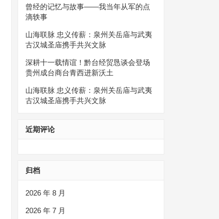
曾经的记忆与故事——我当年从军的点
滴轶事
山海联脉 忠义传薪：泉州关岳庙与武夷
古汉城圣庙携手共兴文脉
深耕十一载情谊！黔台经贸恳谈会登场
贵州成台商台青西进新沃土
山海联脉 忠义传薪：泉州关岳庙与武夷
古汉城圣庙携手共兴文脉
近期评论
归档
2026 年 8 月
2026 年 7 月