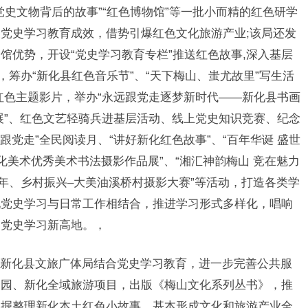
史文物背后的故事”“红色博物馆”等一批小而精的红色研学
党史学习教育成效，借势引爆红色文化旅游产业;该局还发
馆优势，开设“党史学习教育专栏”推送红色故事,深入基层
，筹办“新化县红色音乐节”、“天下梅山、蚩尤故里”写生活
”红色主题影片，举办“永远跟党走逐梦新时代——新化县书画
片展”、红色文艺轻骑兵进基层活动、线上党史知识竞赛、纪念
跟党走”全民阅读月、“讲好新化红色故事”、“百年华诞 盛世
化美术优秀美术书法摄影作品展”、“湘汇神韵梅山 竞在魅力
百年、乡村振兴–大美油溪桥村摄影大赛”等活动，打造各类学
现党史学习与日常工作相结合，推进学习形式多样化，唱响
造党史学习新高地。，
新化县文旅广体局结合党史学习教育，进一步完善公共服
公园、新化全域旅游项目，出版《梅山文化系列丛书》，推
挖掘整理新化本土红色小故事，基本形成文化和旅游产业全