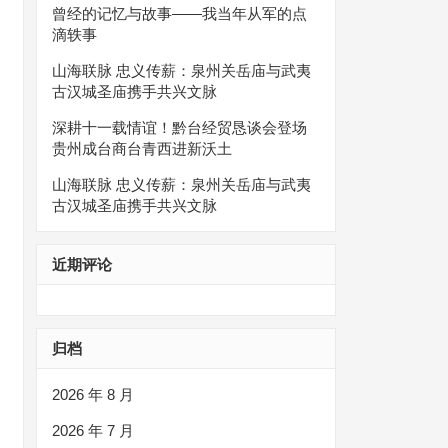
曾经的记忆与故事——我当年从军的点
滴轶事
山海联脉 忠义传薪：泉州关岳庙与武夷
古汉城圣庙携手共兴文脉
深耕十一载情谊！黔台经贸恳谈会登场
贵州成台商台青西进新沃土
山海联脉 忠义传薪：泉州关岳庙与武夷
古汉城圣庙携手共兴文脉
近期评论
归档
2026 年 8 月
2026 年 7 月