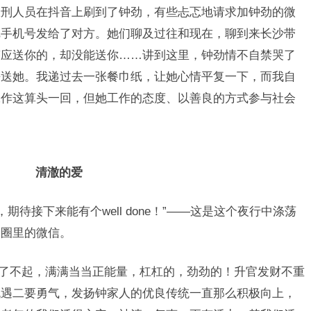
服刑人员在抖音上刷到了钟劲，有些忐忑地请求加钟劲的微
把手机号发给了对方。她们聊及过往和现在，聊到来长沙带
答应送你的，却没能送你……讲到这里，钟劲情不自禁哭了
去送她。我递过去一张餐巾纸，让她心情平复一下，而我自
工作这算头一回，但她工作的态度、以善良的方式参与社会
清澈的爱
e，期待接下来能有个well done！”——这是这个夜行中涤荡
友圈里的微信。
女真了不起，满满当当正能量，杠杠的，劲劲的！升官发财不重
机遇二要勇气，发扬钟家人的优良传统一直那么积极向上，