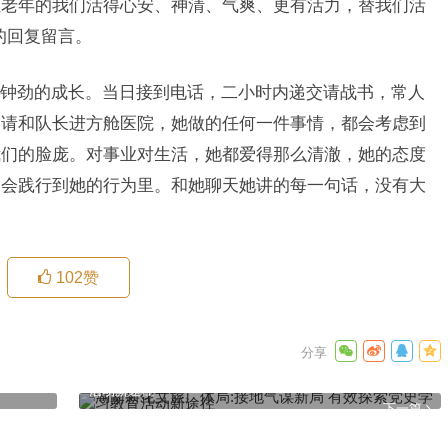
让老年的我们活得心安、神清、气爽、更有活力，替我们活
的回复留言。
钟劲的成长。当日接到电话，二小时内递交请战书，常人
申请和队长进方舱医院，她做的任何一件事情，都会考虑到
我们的脸庞。对事业对生活，她都爱得那么清澈，她的态度
定会践行到她的行为里。和她聊天她讲的每一句话，没有大
）
102
赞
湖南新化文旅广体局:接地气谋新局 有效探索党史学习教育
活动新途径
下一篇