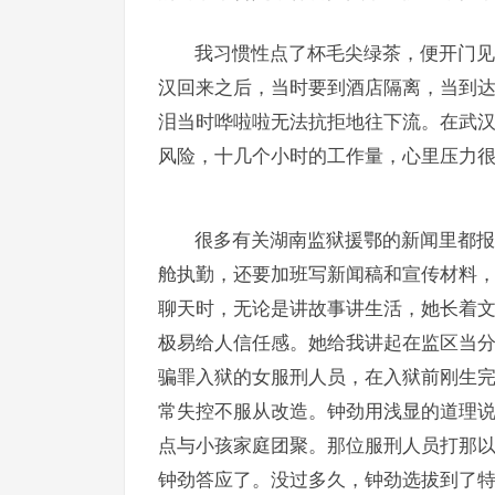
我习惯性点了杯毛尖绿茶，便开门见
汉回来之后，当时要到酒店隔离，当到
泪当时哗啦啦无法抗拒地往下流。在武汉
风险，十几个小时的工作量，心里压力很
很多有关湖南监狱援鄂的新闻里都报
舱执勤，还要加班写新闻稿和宣传材料，
聊天时，无论是讲故事讲生活，她长着
极易给人信任感。她给我讲起在监区当
骗罪入狱的女服刑人员，在入狱前刚生
常失控不服从改造。钟劲用浅显的道理
点与小孩家庭团聚。那位服刑人员打那
钟劲答应了。没过多久，钟劲选拔到了