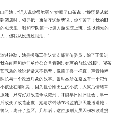
山问她，“听人说你很脆弱？”她喝了口茶说，“脆弱是从武
达到酒店时，领导把一束鲜花送给我说，你辛苦了！我的眼
的41天里，我和李队第一批进方舱医院上班，难以预知的
大，但我从没流过眼泪。”
道过钟劲，她是援鄂工作队党支部宣传委员，除了正常进
我在红网和她们单位公众号看到过她写的前线“战报”。喝茶
文艺气质的脸说起话来不拐弯，像筒子楼一样直，声音纯粹
分队长与一个改造对象的故事。当时她所在监区有一个犯诈
完小孩还在哺乳期，因为担心刚出生的小孩，入狱后情绪常
说服她，只有好好改造争取减刑，才能早日回归社会，早一
以后改变了改造态度，她请求钟劲在出监的那天能送送她，
特警队，离开了监区。几年后，这位服刑人员因积极改造提