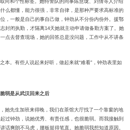
取向和个性标签。她特警队的同事陈慧珑、刘倩等人介绍
她什么都懂，能力很强，非常自律，是那种严要求高标准的
单位，一般是自己的事自己做，钟劲从不分份内份外。援鄂
志封闭执勤，才隔离14天她就主动申请做备勤方案了。她
晨一点去督查现场，她的回答总是没问题，工作中从不讲条
之本。有些人说起来好听，做起来就“难看”，钟劲表里如
脆弱是从武汉回来之后
，她先生加班来得晚，我们在茶馆大厅找了一个靠窗的地
聊起过钟劲，说她优秀、有责任感，也很脆弱。而我接触到
，讲话爽朗不马虎，腰板挺得笔直。她脆弱我想知道原因。