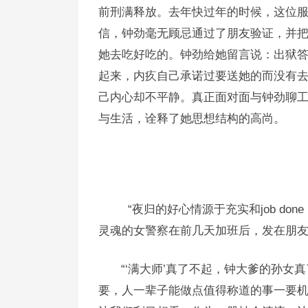
前刑满释放。去年快过年的时候，这位
信，钟劲毫无顾忌通过了朋友验证，并
她去吃好吃的。钟劲给她留言说：出狱
起来，内疚自己承诺过要送她的而没有
己内心却不平静。真正面对面与钟劲聊
与生活，诠释了她思想结构的高尚。
“夜归的好心情源于充实和job don
灵魂的女警察在前几天加班后，发在朋
“‘满大师’真了不起，钟大爹的孙
要，人一辈子能做点值得称道的事一要