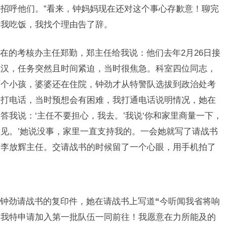
招呼他们。”看来，钟妈妈现在还对这个事心存歉意！聊完
留我吃饭，我找个理由告了辞。
在的考核办主任郑勤，郑主任给我说：他们去年2月26日接
武汉，任务突然且时间紧迫，当时很焦急。科室四位同志，
两个小孩，婆婆还在住院，钟劲才从特警队选拔到政治处考
劲打电话，当时预想会有困难，我打通电话说明情况，她在
答我说：‘主任不要担心，我去。’我说‘你和家里商量一下，
见。’她说没事，家里一直支持我的。一会她就写了请战书
处李放辉主任。交请战书的时候留了一个心眼，用手机拍了
钟劲请战书的复印件，她在请战书上写道
“
今听闻我省将响
，我特申请加入第一批队伍一同前往！我愿意在力所能及的