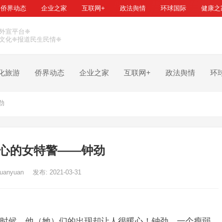
侨界动态
企业之家
互联网+
政法舆情
环球国际
健康之
外宣平台❈
文化❈报道民生民情❈
化旅游
侨界动态
企业之家
互联网+
政法舆情
环
劲
心的女特警——钟劲
uanyuan
发布: 2021-03-31
时候，他（她）们的出现却让人很暖心！钟劲，一个瘦弱