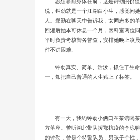
思想靠前身体在前，这是钟劲的价值
说，钟劲就是一个江湖白小生，感觉问
人。郑勤在聊天中告诉我，女同志多的
回湘后她本可休息一个月，因科室两位同
平时负责考核警务督查，安排她晚上凌
件不讲困难。
钟劲真实、简单、活泼，抓住了生命
一，却把自己普通的人生贴上了标签。
有一天，我约钟劲小俩口在茶馆喝茶
方落座。曾听湖北带队援鄂抗疫的李琼
的钟劲，曾是个特警队员，男孩子个性