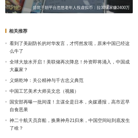
盛世王朝平台忽悠老年人投虚拟币：拉30玩家赚2400万
相关推荐
看到了美副防长的对华发言，才愕然发现，原来中国已经这
么牛了
全球大放水开启！美联储再次降息！外资即将涌入，中国成
大赢家？
义炳乾坤：关公精神与千古忠义典范
中国工艺美术大师吴文忠（视频）
国安部再曝一批间谍！主谋全是日本，央媒通报，高市迟早
自食恶果
神二十航天员弃船，换乘神舟21归来，中国空间站到底发生
了啥？