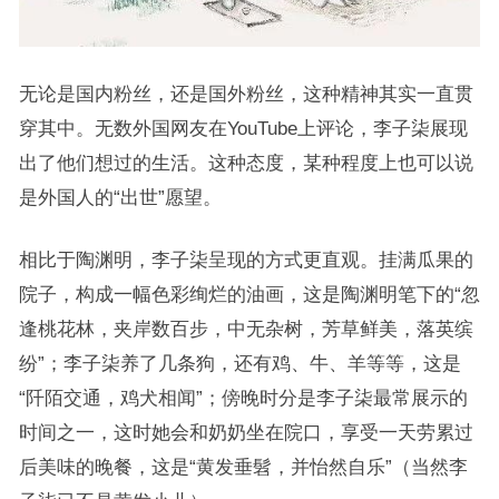
无论是国内粉丝，还是国外粉丝，这种精神其实一直贯
穿其中。无数外国网友在YouTube上评论，李子柒展现
出了他们想过的生活。这种态度，某种程度上也可以说
是外国人的“出世”愿望。
相比于陶渊明，李子柒呈现的方式更直观。挂满瓜果的
院子，构成一幅色彩绚烂的油画，这是陶渊明笔下的“忽
逢桃花林，夹岸数百步，中无杂树，芳草鲜美，落英缤
纷”；李子柒养了几条狗，还有鸡、牛、羊等等，这是
“阡陌交通，鸡犬相闻”；傍晚时分是李子柒最常展示的
时间之一，这时她会和奶奶坐在院口，享受一天劳累过
后美味的晚餐，这是“黄发垂髫，并怡然自乐”（当然李