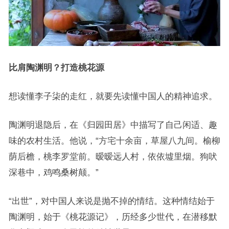
比肩陶渊明？打造桃花源
想读懂李子柒的走红，就要先读懂中国人的精神追求。
陶渊明退隐后，在《归园田居》中描写了自己闲适、趣
味的农村生活。他说，“方宅十余亩，草屋八九间。榆柳
荫后檐，桃李罗堂前。暧暧远人村，依依墟里烟。狗吠
深巷中，鸡鸣桑树颠。”
“出世”，对中国人来说是抛不掉的情结。这种情结始于
陶渊明，始于《桃花源记》，历经多少世代，在潜移默