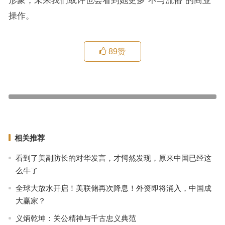
操作。
89
赞
我离开你太久了母亲 还我河山濠江夜耀中华
夜间加价购票靠谱吗？12306：有不能出票等风险
上一篇
下一篇
相关推荐
看到了美副防长的对华发言，才愕然发现，原来中国已经这
么牛了
全球大放水开启！美联储再次降息！外资即将涌入，中国成
大赢家？
义炳乾坤：关公精神与千古忠义典范