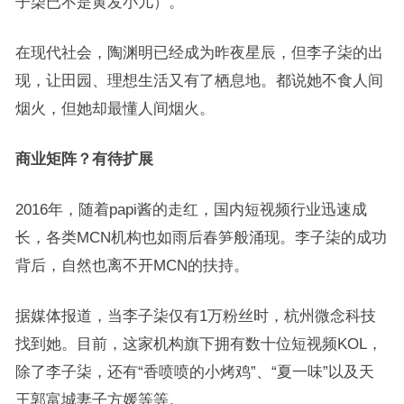
子柒已不是黄发小儿）。
在现代社会，陶渊明已经成为昨夜星辰，但李子柒的出
现，让田园、理想生活又有了栖息地。都说她不食人间
烟火，但她却最懂人间烟火。
商业矩阵？有待扩展
2016年，随着papi酱的走红，国内短视频行业迅速成
长，各类MCN机构也如雨后春笋般涌现。李子柒的成功
背后，自然也离不开MCN的扶持。
据媒体报道，当李子柒仅有1万粉丝时，杭州微念科技
找到她。目前，这家机构旗下拥有数十位短视频KOL，
除了李子柒，还有“香喷喷的小烤鸡”、“夏一味”以及天
王郭富城妻子方媛等等。