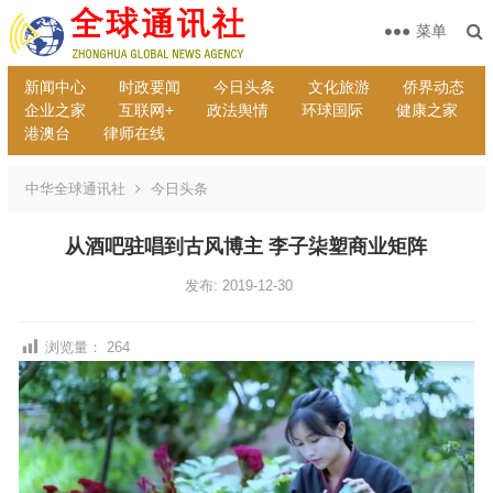
菜单
新闻中心
时政要闻
今日头条
文化旅游
侨界动态
企业之家
互联网+
政法舆情
环球国际
健康之家
港澳台
律师在线
中华全球通讯社
今日头条
从酒吧驻唱到古风博主 李子柒塑商业矩阵
发布: 2019-12-30
浏览量：
264