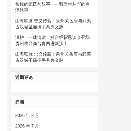
曾经的记忆与故事——我当年从军的点
滴轶事
山海联脉 忠义传薪：泉州关岳庙与武夷
古汉城圣庙携手共兴文脉
深耕十一载情谊！黔台经贸恳谈会登场
贵州成台商台青西进新沃土
山海联脉 忠义传薪：泉州关岳庙与武夷
古汉城圣庙携手共兴文脉
近期评论
归档
2026 年 8 月
2026 年 7 月