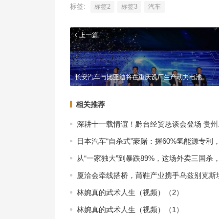
标签:
标签2
标签3
汽车
上一篇
长安汽车与比亚迪将在重庆设厂生产动力电池
相关推荐
深耕十一载情谊！黔台经贸恳谈会登场 贵
日本汽车“自杀式”豪赌：握60%氢能源专利
从“一家独大”到暴跌89%，这场外卖三国杀
厦洽会牵线搭桥，莆鞋产业携手乌兹别克斯坦
林婉真的武术人生（视频）（2）
林婉真的武术人生（视频）（1）