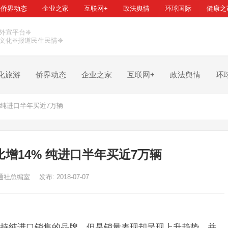
侨界动态
企业之家
互联网+
政法舆情
环球国际
健康之
外宣平台❈
文化❈报道民生民情❈
化旅游
侨界动态
企业之家
互联网+
政法舆情
环
 纯进口半年买近7万辆
增14% 纯进口半年买近7万辆
通社总编室
发布: 2018-07-07
持纯进口销售的品牌，但是销量表现却呈现上升趋势，并