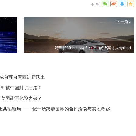
下一篇
特斯拉Model 3官图公布: 配15英寸大号iPad
州成台商台青西进新沃土
，却被中国封了后路？
，美团能否化险为夷？
共拓新局 —— 记一场跨越国界的合作洽谈与实地考察