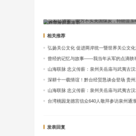
交易已清零，中方不买美国煤炭，特朗普加码报复
林婉真的武术人生（视频）（1）
起新攻势
上一篇
相关推荐
弘扬关公文化 促进两岸统一暨世界关公文
曾经的记忆与故事——我当年从军的点滴轶
山海联脉 忠义传薪：泉州关岳庙与武夷古
深耕十一载情谊！黔台经贸恳谈会登场 贵
山海联脉 忠义传薪：泉州关岳庙与武夷古
台湾桃园龙德宫信众640人敬拜参访泉州通
发表回复