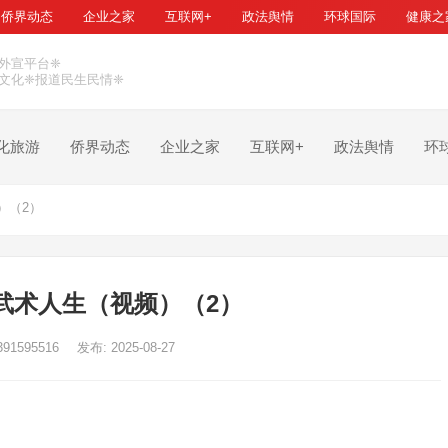
侨界动态
企业之家
互联网+
政法舆情
环球国际
健康之
外宣平台❈
文化❈报道民生民情❈
化旅游
侨界动态
企业之家
互联网+
政法舆情
环
）（2）
武术人生（视频）（2）
391595516
发布: 2025-08-27