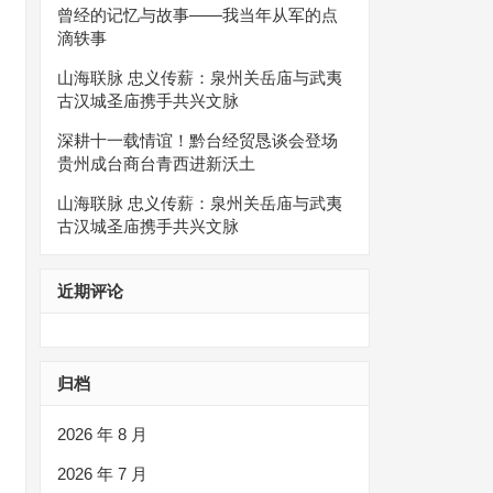
曾经的记忆与故事——我当年从军的点
滴轶事
山海联脉 忠义传薪：泉州关岳庙与武夷
古汉城圣庙携手共兴文脉
深耕十一载情谊！黔台经贸恳谈会登场
贵州成台商台青西进新沃土
山海联脉 忠义传薪：泉州关岳庙与武夷
古汉城圣庙携手共兴文脉
近期评论
归档
2026 年 8 月
2026 年 7 月