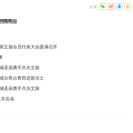
，对华发
下一篇
化第五届会员代表大会圆满召开
事
汉城圣庙携手共兴文脉
州成台商台青西进新沃土
汉城圣庙携手共兴文脉
淮关岳庙