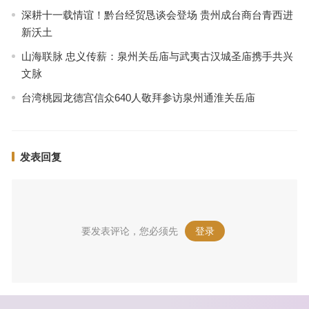
深耕十一载情谊！黔台经贸恳谈会登场 贵州成台商台青西进
新沃土
山海联脉 忠义传薪：泉州关岳庙与武夷古汉城圣庙携手共兴
文脉
台湾桃园龙德宫信众640人敬拜参访泉州通淮关岳庙
发表回复
要发表评论，您必须先
登录
。