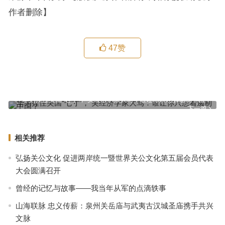
作者删除】
47
赞
林婉真的武术人生（视频）（2）
上一篇
华为捏住美国“七寸”， 美经济学家大骂：谁让你只想着遏制中国？
下一篇
相关推荐
弘扬关公文化 促进两岸统一暨世界关公文化第五届会员代表
大会圆满召开
曾经的记忆与故事——我当年从军的点滴轶事
山海联脉 忠义传薪：泉州关岳庙与武夷古汉城圣庙携手共兴
文脉