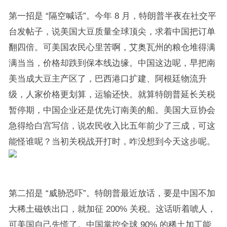
第一招是 “隔空喊话”。今年 8 月，特朗普半夜在社交平
台发帖子，说美国大豆质量全球顶尖，求着中国把订单
翻四倍。可美国农民心里苦啊，艾奥瓦州的粮仓堆得满
满当当，价格却跌到保本线边缘。中国这边呢，早把南
美当成大豆主产区了，巴西港口扩建、阿根廷物流升
级，人家价格更划算，运输还快。就算特朗普延长关税
暂停期，中国企业还是优先订南美的船。美国大豆协会
急得给白宫写信，说农民收入比五年前少了三成，可这
能怪谁呢？当初关税战开打时，咋没想到今天这步呢。
第二招是 “威胁恐吓”。特朗普最近放话，要是中国不加
大稀土磁铁出口，就加征 200% 关税。这话听着唬人，
可美国自己先慌了。中国掌控全球 90% 的稀土加工能