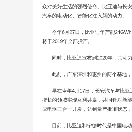
众对美好生活的强烈使命。比亚迪与长
汽车的电动化、智能化注入新的动力。
今年6月27日，比亚迪年产能24G
将于2019年全部投产。
同时，比亚迪宣布到2020年，其动
此前，广东深圳和惠州的两个基地，
早在今年4月17日，长安汽车与比
擅长的领域实现互利共赢，共同针对新
成电驱三合一开发，达到量产批准状态
目前，比亚迪和宁德时代是中国电动汽车