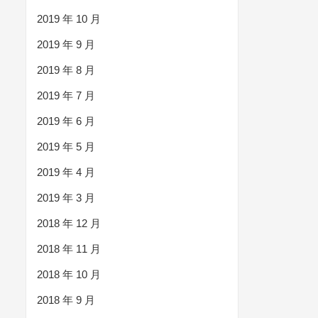
2019 年 10 月
2019 年 9 月
2019 年 8 月
2019 年 7 月
2019 年 6 月
2019 年 5 月
2019 年 4 月
2019 年 3 月
2018 年 12 月
2018 年 11 月
2018 年 10 月
2018 年 9 月