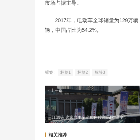
市场占据主导。
2017年，电动车全球销量为129万辆
辆，中国占比为54.2%。
标签:
标签1
标签2
标签3
上一篇
三江源头 这家自主车企如何传递品牌“温度”
相关推荐