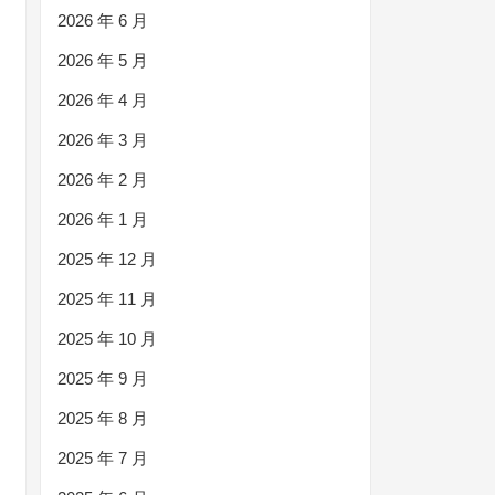
2026 年 6 月
2026 年 5 月
2026 年 4 月
2026 年 3 月
2026 年 2 月
2026 年 1 月
2025 年 12 月
2025 年 11 月
2025 年 10 月
2025 年 9 月
2025 年 8 月
2025 年 7 月