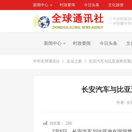
新闻中心
时政要闻
今日头条
文化旅游
❈乡村振兴
❈传播中华
新闻中心
时政要闻
今日头条
文
中华全球通讯社
企业之家
长安汽车与比亚迪将在重
长安汽车与比亚
作者:
全
浏览量：
266
7月5日，长安汽车与比亚迪在深圳