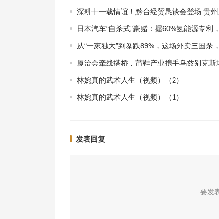
深耕十一载情谊！黔台经贸恳谈会登场 贵
日本汽车“自杀式”豪赌：握60%氢能源专利
从“一家独大”到暴跌89%，这场外卖三国杀
厦洽会牵线搭桥，莆鞋产业携手乌兹别克斯坦
林婉真的武术人生（视频）（2）
林婉真的武术人生（视频）（1）
发表回复
要发