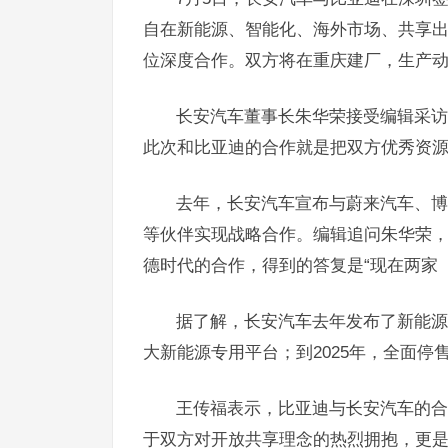
自在新能源、智能化、海外市场、共享
位深度合作。双方将在重庆建厂，生产
长安汽车董事长朱华荣接受编辑采访
此次和比亚迪的合作就是把双方优秀资
去年，长安汽车宣布与蔚来汽车、博
等伙伴实现战略合作。编辑追问朱华荣
德时代的合作，得到的答复是“现在两家
据了解，长安汽车去年发布了新能源战
大新能源专用平台；到2025年，全面
王传福表示，比亚迪与长安汽车的合
于双方对开放共享理念的热烈拥抱，更