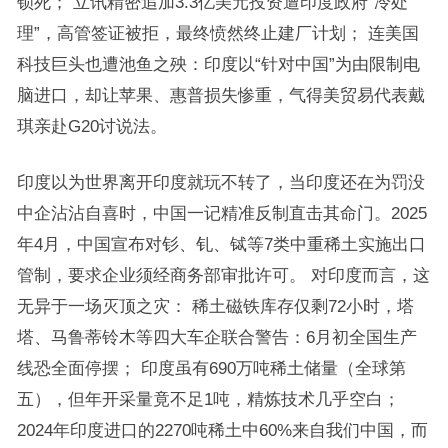
锁死； 立讯精密追加3.3亿美元投资遭印度政府“冷处
理”，高管签证被拒，最终愤然终止建厂计划； 连美国
科技巨头也遭池鱼之殃：印度以“针对中国”为由限制电
脑进口，却让苹果、惠普损失惨重，气得美贸易代表戴
琪亲赴G20讨说法。
印度以为世界离开印度就玩不转了，当印度还在为罚没
中企沾沾自喜时，中国一记精准反制直击其命门。2025
年4月，中国宣布对钐、钆、铽等7类中重稀土实施出口
管制，要求企业须经商务部审批许可。 对印度而言，这
无异于一场灭顶之灾： 稀土磁铁库存仅剩72小时，塔
塔、马鲁蒂铃木等四大车企联合警告：6月初全国生产
线恐全面停摆； 印度虽有690万吨稀土储量（全球第
五），但年开采量竟不足1吨，精炼技术几乎空白；
2024年印度进口的2270吨稀土中60%来自我们中国，而