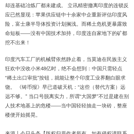
却连基础冶炼厂都未建成。 立讯精密撤离印度的连锁反
应已然显现：苹果供应链中十余家中企重新评估印度风
险，富士康半导体投资计划搁浅。而稀土危机更暴露致
命短板——没有中国技术加持，印度连自家地下的矿都
挖不出来！
印度汽车工厂的机械臂依然静止着，当莫迪在民族主义
狂欢中没收小米48亿时，绝不会想到：中国只需轻点
“稀土出口审批”按钮，就能让整个印度工业界翻白眼求
饶。 《铸币报》早已道破天机：“这些（替代方案）远
远不够。” 当口号脱离实力，所谓“大国梦”不过是建在别
人技术地基上的危楼——当中国轻轻抽走一块砖，整座
楼便开始摇晃。
来源丨今日头条【版权归原作者所有，如有侵权请联系