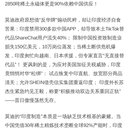
2850吨稀土永磁体更是90%依赖中国供应！
莫迪政府原想借“反华牌”煽动民粹，却让印度经济自食
苦果：印度禁用300多款中国APP，却导致本土TikTok替
代品ShareChat用户流失40%； 限制中国投资致制造业
损失150亿美元，10万岗位蒸发；当稀土断供危机爆
发，印度匆忙向越南、日本求援，但专家直言“无直接替
代品”！ 更讽刺的是，为应对美国加征关税威胁，印度
竟悄悄对华“松绑”： 试点恢复中印直航、放宽部分商品
清关；允许SHEIN借壳信实集团重返印度； 印度外长苏
杰生紧急约见王毅，称要“积极推动双边关系重回正轨”
——昔日傲慢荡然无存。
莫迪的“印度制造”本质是一场缺乏技术根基的豪赌。当
中国凭借30年稀土精炼技术垄断全球92%产能时，印度