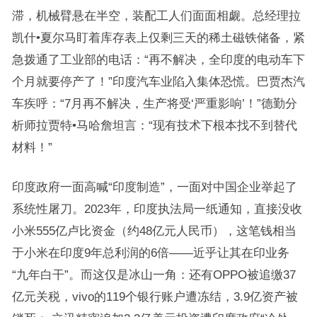
滞，机械臂悬在半空，装配工人们面面相觑。总经理拉
凯什•夏尔马盯着库存表上仅剩三天的稀土磁铁储备，紧
急拨通了工业部的电话：“再不解决，全印度的电动车下
个月就要停产了！”印度汽车业陷入集体恐慌。巴贾杰汽
车疾呼：“7月再不解决，生产将受‘严重影响’！”德勤分
析师拉贾特•马哈詹坦言：“现有技术下根本找不到替代
材料！”
印度政府一面高喊“印度制造”，一面对中国企业举起了
系统性屠刀。2023年，印度执法局一纸通知，直接没收
小米555亿卢比资金（约48亿元人民币），这笔钱相当
于小米在印度9年总利润的6倍——近乎让其在印业务
“九年白干”。而这仅是冰山一角：还有OPPO被追缴37
亿元关税，vivo的119个银行账户遭冻结，3.9亿资产被