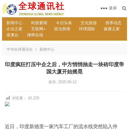
菜单
新闻中心
时政要闻
今日头条
文化旅游
侨界动态
企业之家
互联网+
政法舆情
环球国际
健康之家
港澳台
律师在线
中华全球通讯社
新闻中心
印度疯狂打压中企之后，中方悄悄抽走一块砖印度帝
国大厦开始摇晃
发布: 2025-06-12
浏览量：
42,229
近日，印度新德里一家汽车工厂的流水线突然陷入停