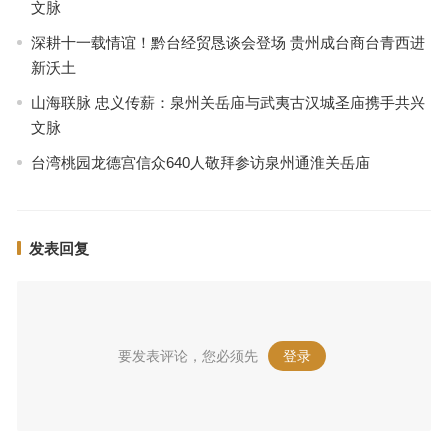
文脉
深耕十一载情谊！黔台经贸恳谈会登场 贵州成台商台青西进
新沃土
山海联脉 忠义传薪：泉州关岳庙与武夷古汉城圣庙携手共兴
文脉
台湾桃园龙德宫信众640人敬拜参访泉州通淮关岳庙
发表回复
要发表评论，您必须先
登录
。