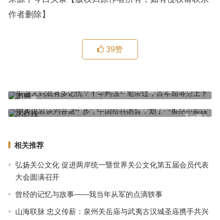
作者删除】
39
赞
中国人到底有多记仇？千年列强一笔带过，百年屈辱分上下两册
上一篇
中美伦敦谈判各退一步，中国给特朗普，划了一条绝不能踩的红线
下一篇
相关推荐
弘扬关公文化 促进两岸统一暨世界关公文化第五届会员代表
大会圆满召开
曾经的记忆与故事——我当年从军的点滴轶事
山海联脉 忠义传薪：泉州关岳庙与武夷古汉城圣庙携手共兴