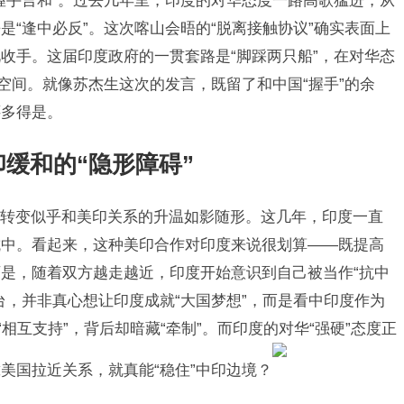
握手言和”。过去几年里，印度的对华态度一路高歌猛进，从
“逢中必反”。这次喀山会晤的“脱离接触协议”确实表面上
收手。这届印度政府的一贯套路是“脚踩两只船”，在对华态
空间。就像苏杰生这次的发言，既留了和中国“握手”的余
还多得是。
印缓和的“隐形障碍”
转变似乎和美印关系的升温如影随形。这几年，印度一直
抗中。看起来，这种美印合作对印度来说很划算——既提高
是，随着双方越走越近，印度开始意识到自己被当作“抗中
台，并非真心想让印度成就“大国梦想”，而是看中印度作为
相互支持”，背后却暗藏“牵制”。而印度的对华“强硬”态度正
美国拉近关系，就真能“稳住”中印边境？