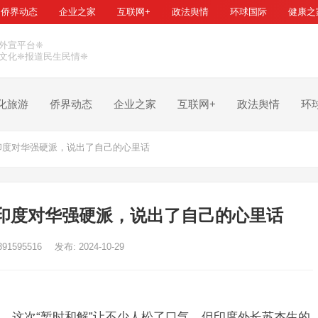
侨界动态
企业之家
互联网+
政法舆情
环球国际
健康之
外宣平台❈
文化❈报道民生民情❈
化旅游
侨界动态
企业之家
互联网+
政法舆情
环
印度对华强硬派，说出了自己的心里话
印度对华强硬派，说出了自己的心里话
391595516
发布: 2024-10-29
，这次“暂时和解”让不少人松了口气。但印度外长苏杰生的