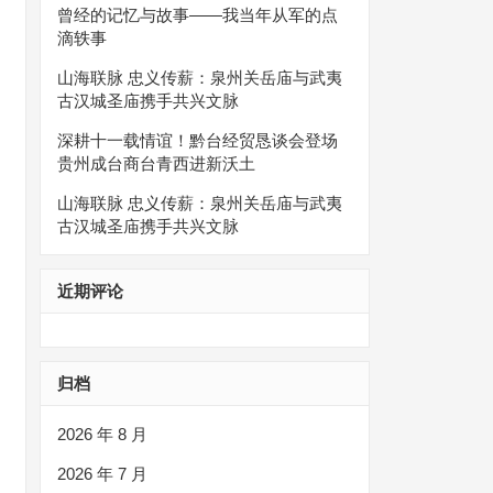
曾经的记忆与故事——我当年从军的点
滴轶事
山海联脉 忠义传薪：泉州关岳庙与武夷
古汉城圣庙携手共兴文脉
深耕十一载情谊！黔台经贸恳谈会登场
贵州成台商台青西进新沃土
山海联脉 忠义传薪：泉州关岳庙与武夷
古汉城圣庙携手共兴文脉
近期评论
归档
2026 年 8 月
2026 年 7 月