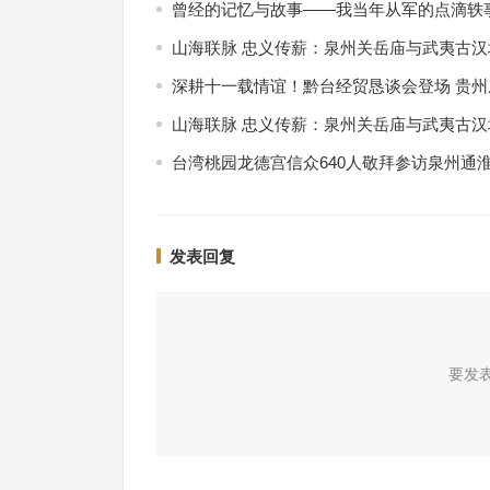
曾经的记忆与故事——我当年从军的点滴轶
山海联脉 忠义传薪：泉州关岳庙与武夷古
深耕十一载情谊！黔台经贸恳谈会登场 贵
山海联脉 忠义传薪：泉州关岳庙与武夷古
台湾桃园龙德宫信众640人敬拜参访泉州通
发表回复
要发