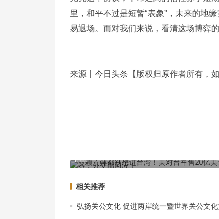
里，和平不过是短暂“表象”，未来的地缘
易退场。而对我们来说，看清这场博弈的
来源丨今日头条【版权归原作者所有，
一颗子弹都别想进台湾！美对台军售20亿美元武器
官宣：中国人要登月了！
回应！
上一篇
相关推荐
弘扬关公文化 促进两岸统一暨世界关公文