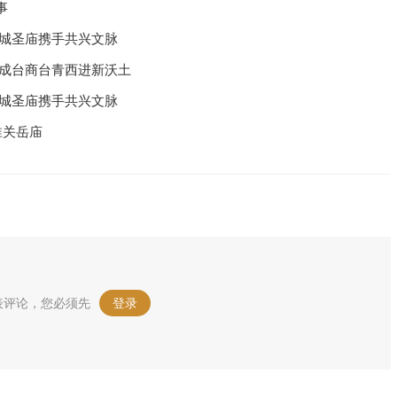
事
汉城圣庙携手共兴文脉
州成台商台青西进新沃土
汉城圣庙携手共兴文脉
淮关岳庙
表评论，您必须先
登录
。