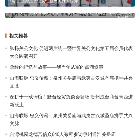
90后王浩泽是首位女性航天飞行工程师
中印领导人见面3天后，印度对华强硬派，说出了自己的心里话
下一篇
相关推荐
弘扬关公文化 促进两岸统一暨世界关公文化第五届会员代表
大会圆满召开
曾经的记忆与故事——我当年从军的点滴轶事
山海联脉 忠义传薪：泉州关岳庙与武夷古汉城圣庙携手共兴
文脉
深耕十一载情谊！黔台经贸恳谈会登场 贵州成台商台青西进
新沃土
山海联脉 忠义传薪：泉州关岳庙与武夷古汉城圣庙携手共兴
文脉
台湾桃园龙德宫信众640人敬拜参访泉州通淮关岳庙