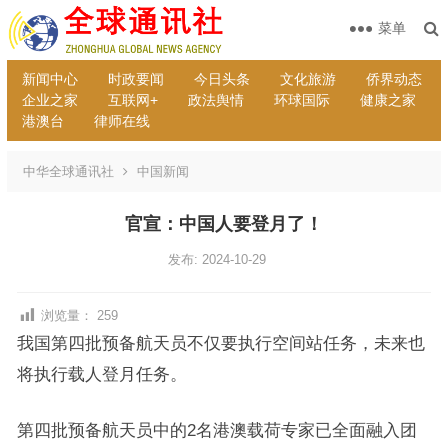
菜单
新闻中心
时政要闻
今日头条
文化旅游
侨界动态
企业之家
互联网+
政法舆情
环球国际
健康之家
港澳台
律师在线
中华全球通讯社
中国新闻
官宣：中国人要登月了！
发布: 2024-10-29
浏览量：
259
我国第四批预备航天员不仅要执行空间站任务，未来也
将执行载人登月任务。
第四批预备航天员中的2名港澳载荷专家已全面融入团