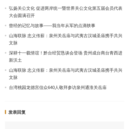
弘扬关公文化 促进两岸统一暨世界关公文化第五届会员代表
大会圆满召开
曾经的记忆与故事——我当年从军的点滴轶事
山海联脉 忠义传薪：泉州关岳庙与武夷古汉城圣庙携手共兴
文脉
深耕十一载情谊！黔台经贸恳谈会登场 贵州成台商台青西进
新沃土
山海联脉 忠义传薪：泉州关岳庙与武夷古汉城圣庙携手共兴
文脉
台湾桃园龙德宫信众640人敬拜参访泉州通淮关岳庙
发表回复