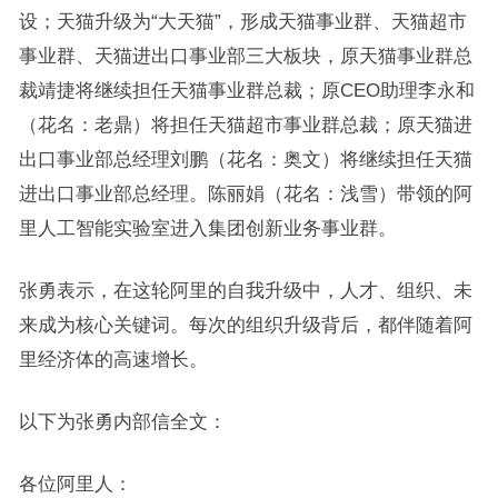
设；天猫升级为“大天猫”，形成天猫事业群、天猫超市
事业群、天猫进出口事业部三大板块，原天猫事业群总
裁靖捷将继续担任天猫事业群总裁；原CEO助理李永和
（花名：老鼎）将担任天猫超市事业群总裁；原天猫进
出口事业部总经理刘鹏（花名：奥文）将继续担任天猫
进出口事业部总经理。陈丽娟（花名：浅雪）带领的阿
里人工智能实验室进入集团创新业务事业群。
张勇表示，在这轮阿里的自我升级中，人才、组织、未
来成为核心关键词。每次的组织升级背后，都伴随着阿
里经济体的高速增长。
以下为张勇内部信全文：
各位阿里人：