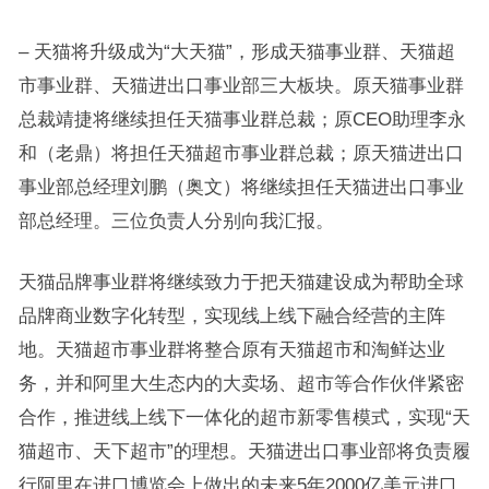
– 天猫将升级成为“大天猫”，形成天猫事业群、天猫超
市事业群、天猫进出口事业部三大板块。原天猫事业群
总裁靖捷将继续担任天猫事业群总裁；原CEO助理李永
和（老鼎）将担任天猫超市事业群总裁；原天猫进出口
事业部总经理刘鹏（奥文）将继续担任天猫进出口事业
部总经理。三位负责人分别向我汇报。
天猫品牌事业群将继续致力于把天猫建设成为帮助全球
品牌商业数字化转型，实现线上线下融合经营的主阵
地。天猫超市事业群将整合原有天猫超市和淘鲜达业
务，并和阿里大生态内的大卖场、超市等合作伙伴紧密
合作，推进线上线下一体化的超市新零售模式，实现“天
猫超市、天下超市”的理想。天猫进出口事业部将负责履
行阿里在进口博览会上做出的未来5年2000亿美元进口