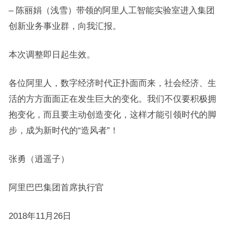
– 陈丽娟（浅雪）带领的阿里人工智能实验室进入集团
创新业务事业群，向我汇报。
本次调整即日起生效。
各位阿里人，数字经济时代正扑面而来，社会经济、生
活的方方面面正在发生巨大的变化。我们不仅要积极拥
抱变化，而且要主动创造变化，这样才能引领时代的脚
步，成为新时代的“造风者”！
张勇（逍遥子）
阿里巴巴集团首席执行官
2018年11月26日