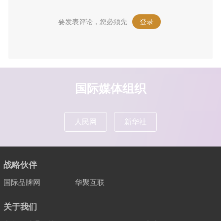
要发表评论，您必须先
登录
。
国际媒体组织
人民网
新华社
战略伙伴
国际品牌网
华聚互联
关于我们