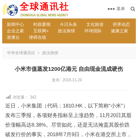
菜单
新闻中心
时政要闻
今日头条
文化旅游
侨界动态
企业之家
互联网+
政法舆情
环球国际
健康之家
港澳台
律师在线
中华全球通讯社
政法舆情
小米市值蒸发1200亿港元 自由现金流成硬伤
发布: 2018-11-26
浏览量：
342
近日，小米集团（代码：1810.HK，以下简称“小米”）
发布三季报，各项财务指标呈上涨趋势，11月20日其股
价涨幅高达8.38%。尽管如此，还是无法掩盖其股价跌
破发行价的事实，2018年7月9日，小米在港交所上市，