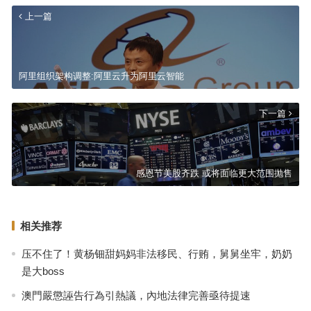
上一篇
阿里组织架构调整:阿里云升为阿里云智能
下一篇
感恩节美股齐跌 或将面临更大范围抛售
相关推荐
压不住了！黄杨钿甜妈妈非法移民、行贿，舅舅坐牢，奶奶
是大boss
澳門嚴懲誣告行為引熱議，內地法律完善亟待提速