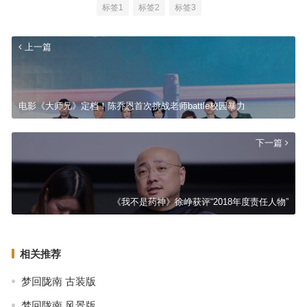
标签1
标签2
标签3
上一篇
电影《大师兄》定档！陈乔恩首次挑战老师battle校园暴力
下一篇
《我不是药神》徐峥获评“2018年度责任人物”
相关推荐
梦回陇南 古装版
梦回陇南 风景版