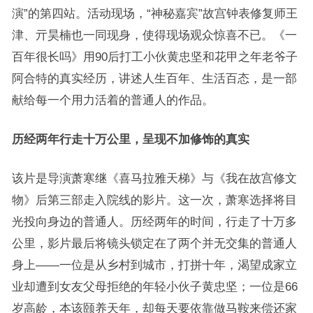
演”的第四站。活动现场，“神秘嘉宾”故宫钟表修复师王
津、亓昊楠也一同现身，使得现场观众惊喜不已。《一
百年很长吗》用90后打工小伙黄忠坚和花甲之年老爷子
阿合特的真实经历，讲述人生百年、生活百态，是一部
献给每一个用力活着的普通人的作品。
历经两年行走十万公里，呈现不加修饰的真实
该片是导演萧寒继《喜马拉雅天梯》与《我在故宫修文
物》后第三部走入院线的影片。这一次，萧寒选择将目
光投向身边的普通人。历经两年的时间，行走了十万多
公里，影片最后将镜头锁定在了两个并无交集的普通人
身上——一位是从乡村到城市，打拼十年，渴望成家立
业却遭到女友父母拒绝的年轻小伙子黄忠坚；一位是66
岁高龄，本该颐养天年，却每天要依靠做马鞍来偿还家