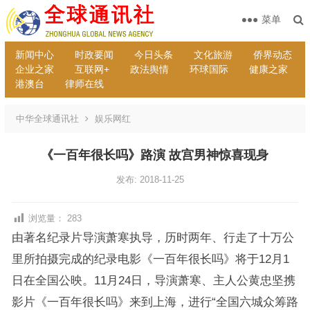
菜单
新闻中心
时政要闻
今日头条
文化旅游
侨界动态
企业之家
互联网+
政法舆情
环球国际
健康之家
港澳台
律师在线
中华全球通讯社
娱乐网红
《一百年很长吗》路演 故宫男神惊喜现身
发布: 2018-11-25
浏览量：
283
由著名纪录片导演萧寒执导，历时两年、行走了十万公
里所拍摄完成的纪录电影《一百年很长吗》将于12月1
日在全国公映。11月24日，导演萧寒、主人公黄忠坚携
影片《一百年很长吗》来到上海，进行“全国六城众筹路