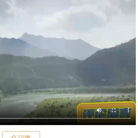
270
赞