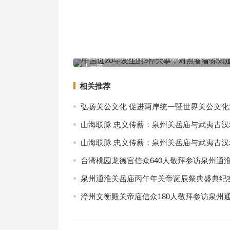
中国近20年发生的9件大事，对照看看你知道几个？
上一篇
相关推荐
弘扬关公文化 促进两岸统一暨世界关公文
山海联脉 忠义传薪：泉州关岳庙与武夷古
山海联脉 忠义传薪：泉州关岳庙与武夷古
台湾桃园龙德宫信众640人敬拜参访泉州通
泉州通淮关岳庙丙午年关帝诞辰祭典盛典纪
漳州文衡殿关帝庙信众180人敬拜参访泉州