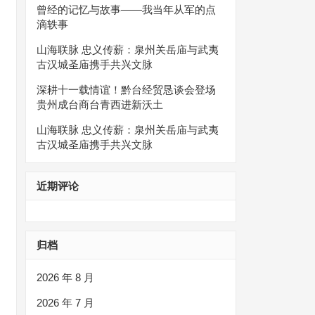
曾经的记忆与故事——我当年从军的点
滴轶事
山海联脉 忠义传薪：泉州关岳庙与武夷
古汉城圣庙携手共兴文脉
深耕十一载情谊！黔台经贸恳谈会登场
贵州成台商台青西进新沃土
山海联脉 忠义传薪：泉州关岳庙与武夷
古汉城圣庙携手共兴文脉
近期评论
归档
2026 年 8 月
2026 年 7 月