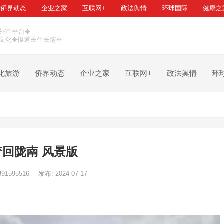
侨界动态
企业之家
互联网+
政法舆情
环球国际
健康之
外宣平台❈
文化❈报道民生民情❈
化旅游
侨界动态
企业之家
互联网+
政法舆情
环
梦回陇南 风景版
391595516
发布: 2024-07-17