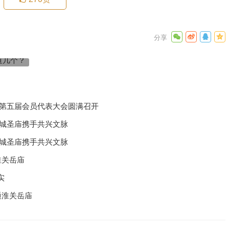
梦回陇南 古装版
下一篇
化第五届会员代表大会圆满召开
汉城圣庙携手共兴文脉
汉城圣庙携手共兴文脉
淮关岳庙
实
通淮关岳庙