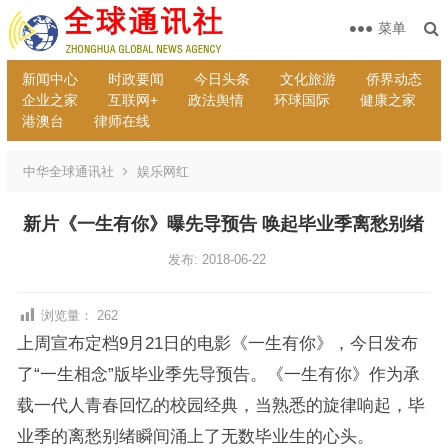
菜单
新闻中心
时政要闻
今日头条
文化旅游
侨界动态
企业之家
互联网+
政法舆情
环球国际
健康之家
港澳台
律师在线
中华全球通讯社
娱乐网红
新片《一生有你》曝先导预告 唤起毕业季离愁别绪
发布: 2018-06-22
浏览量：
262
上周宣布定档9月21日的电影《一生有你》，今日发布
了“一生相念”版毕业季先导预告。《一生有你》作为承
载一代人青春回忆的校园经典，当熟悉的旋律响起，毕
业季的离愁别绪瞬间涌上了无数毕业生的心头。