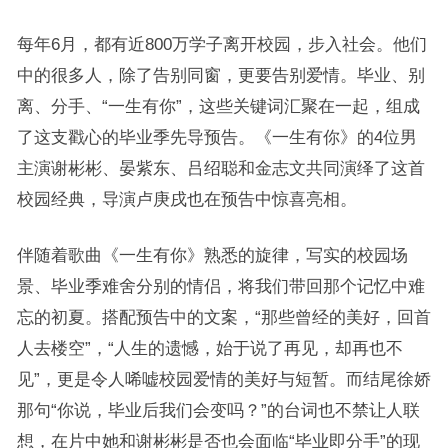
每年6月，都有近800万学子离开校园，步入社会。他们
中的很多人，除了告别同窗，更要告别爱情。毕业、别
离、分手、“一生有你”，这些关键词汇聚在一起，组成
了这支戳心的毕业季先导预告。《一生有你》的4位男
主演谢彬彬、晏紫东、吕绍聪和金志文共同演绎了这首
校园经典，导演卢庚戌也在预告中惊喜亮相。
伴随着歌曲《一生有你》熟悉的旋律，写实的校园场
景、毕业季难舍分别的情侣，将我们带回那个记忆中难
忘的初夏。搭配预告中的文案，“那些曾经的美好，回首
人去楼空”，“人生的遗憾，始于说了再见，却再也不
见”，更是令人唏嘘校园爱情的美好与短暂。而结尾徐娇
那句“你说，毕业后我们会变吗？”的台词也不禁让人联
想，在片中她和谢彬彬是否也会面临“毕业即分手”的现