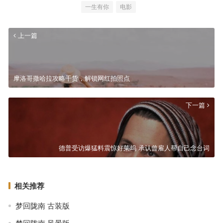
一生有你
电影
上一篇
摩洛哥撒哈拉攻略干货，解锁网红拍照点
下一篇
德普受访爆猛料震惊好莱坞 承认曾雇人帮自己念台词
相关推荐
梦回陇南 古装版