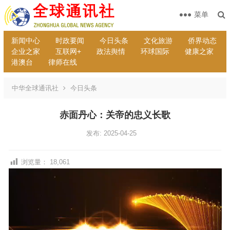
菜单
新闻中心
时政要闻
今日头条
文化旅游
侨界动态
企业之家
互联网+
政法舆情
环球国际
健康之家
港澳台
律师在线
中华全球通讯社
今日头条
赤面丹心：关帝的忠义长歌
发布: 2025-04-25
浏览量：
18,061