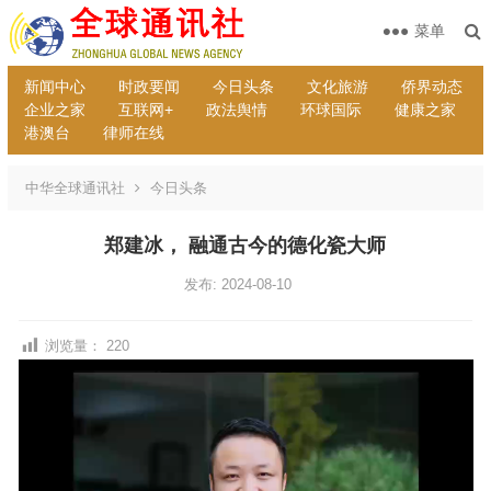
菜单
新闻中心
时政要闻
今日头条
文化旅游
侨界动态
企业之家
互联网+
政法舆情
环球国际
健康之家
港澳台
律师在线
中华全球通讯社
今日头条
郑建冰， 融通古今的德化瓷大师
发布: 2024-08-10
浏览量：
220