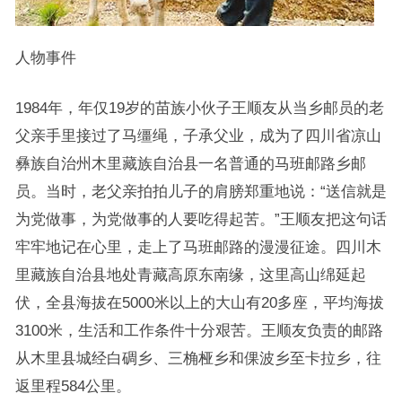
人物事件
1984年，年仅19岁的苗族小伙子王顺友从当乡邮员的老
父亲手里接过了马缰绳，子承父业，成为了四川省凉山
彝族自治州木里藏族自治县一名普通的马班邮路乡邮
员。当时，老父亲拍拍儿子的肩膀郑重地说：“送信就是
为党做事，为党做事的人要吃得起苦。”王顺友把这句话
牢牢地记在心里，走上了马班邮路的漫漫征途。四川木
里藏族自治县地处青藏高原东南缘，这里高山绵延起
伏，全县海拔在5000米以上的大山有20多座，平均海拔
3100米，生活和工作条件十分艰苦。王顺友负责的邮路
从木里县城经白碉乡、三桷桠乡和倮波乡至卡拉乡，往
返里程584公里。