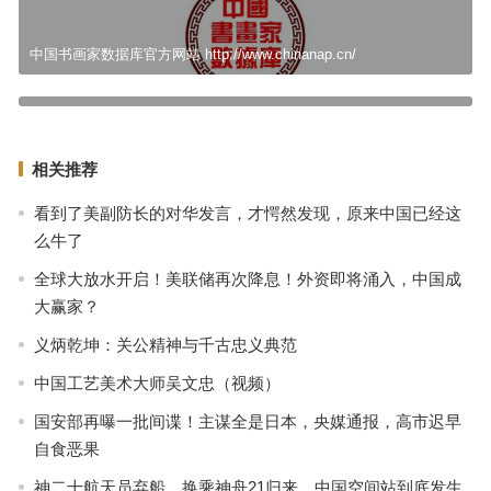
中国书画家数据库官方网站 http://www.chinanap.cn/
孙学平名人画家
下一篇
相关推荐
看到了美副防长的对华发言，才愕然发现，原来中国已经这
么牛了
全球大放水开启！美联储再次降息！外资即将涌入，中国成
大赢家？
义炳乾坤：关公精神与千古忠义典范
中国工艺美术大师吴文忠（视频）
国安部再曝一批间谍！主谋全是日本，央媒通报，高市迟早
自食恶果
神二十航天员弃船，换乘神舟21归来，中国空间站到底发生