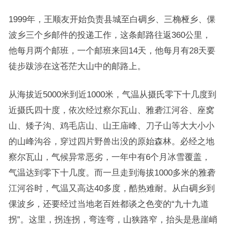
1999年，王顺友开始负责县城至白碉乡、三桷桠乡、倮
波乡三个乡邮件的投递工作，这条邮路往返360公里，
他每月两个邮班，一个邮班来回14天，他每月有28天要
徒步跋涉在这苍茫大山中的邮路上。
从海拔近5000米到近1000米，气温从摄氏零下十几度到
近摄氏四十度，依次经过察尔瓦山、雅砻江河谷、座窝
山、矮子沟、鸡毛店山、山王庙峰、刀子山等大大小小
的山峰沟谷，穿过四片野兽出没的原始森林。必经之地
察尔瓦山，气候异常恶劣，一年中有6个月冰雪覆盖，
气温达到零下十几度。而一旦走到海拔1000多米的雅砻
江河谷时，气温又高达40多度，酷热难耐。从白碉乡到
倮波乡，还要经过当地老百姓都谈之色变的“九十九道
拐”。这里，拐连拐，弯连弯，山狭路窄，抬头是悬崖峭