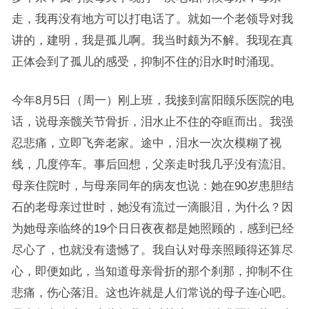
走，我再没有地方可以打电话了。就如一个老领导对我
讲的，建明，我是孤儿啊。我当时颇为不解。我现在真
正体会到了孤儿的感受，抑制不住的泪水时时涌现。
今年8月5日（周一）刚上班，我接到富阳颐乐医院的电
话，说母亲髋关节骨折，泪水止不住的夺眶而出。我强
忍悲痛，立即飞奔老家。途中，泪水一次次模糊了视
线，几度停车。事后回想，父亲走时我几乎没有流泪。
母亲住院时，与母亲同年的病友也说：她在90岁患胆结
石的老母亲过世时，她没有流过一滴眼泪，为什么？因
为她母亲临终的19个日日夜夜都是她照顾的，感到已经
尽心了，也就没有遗憾了。我自认对母亲照顾得还算尽
心，即便如此，当知道母亲骨折的那个刹那，抑制不住
悲痛，伤心落泪。这也许就是人们常说的母子连心吧。