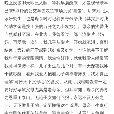
晚上没多聊天即已入睡。等我早晨醒来，才发现母亲早
已乘5点钟的公交车去农贸市场批发“喜蛋”。后来到北大
读研究生，也是母亲时时记着要寄钱给我（其实那时我
的助学金是按工资的百分之九十发放）。母亲的疼爱我
自然感触至深。在北大，我曾看过一部台湾影片《妈
妈，再爱我一次》，我几乎从影片一开始就流泪，直到
结束，旁边的同学感到既好奇又好笑。也许他并不了解
我对母亲的无限亲情。我生性好睡，就像我爱人经常骂
我睡得像猪一样。儿子出生后几个月，有一天深夜我终
于被吵醒，看到我爱人抱着儿子斜靠着床头，我才真正
理解“可怜天下父母心”的含义。从此，我暗暗发誓一定
要好好孝敬父母尤其是老母亲。但我深知，母亲的养育
之恩重于泰山。无论子女如何回报，永远不及万分之
一。天下做儿子的一定要懂得这个道理。母亲一生奉行
中华民族优秀传统美德，温良恭俭让，从不与人争利。