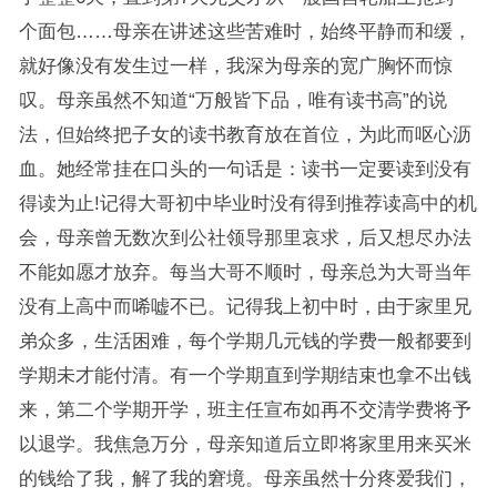
个面包……母亲在讲述这些苦难时，始终平静而和缓，
就好像没有发生过一样，我深为母亲的宽广胸怀而惊
叹。母亲虽然不知道“万般皆下品，唯有读书高”的说
法，但始终把子女的读书教育放在首位，为此而呕心沥
血。她经常挂在口头的一句话是：读书一定要读到没有
得读为止!记得大哥初中毕业时没有得到推荐读高中的机
会，母亲曾无数次到公社领导那里哀求，后又想尽办法
不能如愿才放弃。每当大哥不顺时，母亲总为大哥当年
没有上高中而唏嘘不已。记得我上初中时，由于家里兄
弟众多，生活困难，每个学期几元钱的学费一般都要到
学期未才能付清。有一个学期直到学期结束也拿不出钱
来，第二个学期开学，班主任宣布如再不交清学费将予
以退学。我焦急万分，母亲知道后立即将家里用来买米
的钱给了我，解了我的窘境。母亲虽然十分疼爱我们，