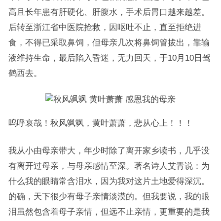
高且长年患有肝硬化、肝腹水，手术后胃口越来越差。
后转至浙江省中医院抢救，因呕吐不止，直至拒绝进
食，不得已采取鼻饲，但母亲几次将鼻饲管拔出，靠输
液维持生命，最后陷入昏迷，无力回天，于10月10日驾
鹤西去。
呜呼哀哉！秋风飒飒，黄叶萧萧，悲从心上！！！
我从小由母亲带大，年少时除了离开家乡读书，几乎没
有离开过母亲，与母亲感情至深。著名诗人艾青说：为
什么我的眼睛常含泪水，因为我对这片土地爱得深沉。
的确，天下很少有母子亲情淡漠的。但我要说，我的眼
泪虽然包含着母子亲情，但远不止亲情，更重要的是我