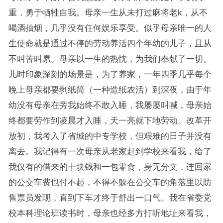
重，勇于牺牲自我。母亲一生从未打过麻将老k，从不
喝酒抽烟，几乎没有任何娱乐享受。似乎母亲唯一的人
生使命就是通过不停的劳动养活四个年幼的儿子，且从
不叫苦叫累。母亲以一生的热忱，为我们奉献了一切。
儿时印象深刻的场景是，为了养家，一年四季几乎每个
晚上母亲都要剥纸筒（一种造纸农活）到深夜，由于年
幼没有母亲在旁我始终不敢入睡，我屡屡叫喊，母亲始
终都要劳作到凌晨才入睡，天一亮就下地劳动。改革开
放初，我考入了省城的中专学校，但艰难的日子并没有
离去。我记得有一次母亲从老家赶到学校来看我，给了
我仅有的借来的十块钱和一包零食，身无分文，连回家
的公交车费也付不起，不得不躲在公交车的角落里以防
售票员发现，直到下车才终于舒出一口气。我在省委党
校本科理论班读书时，母亲也经多方打听地址来看我，