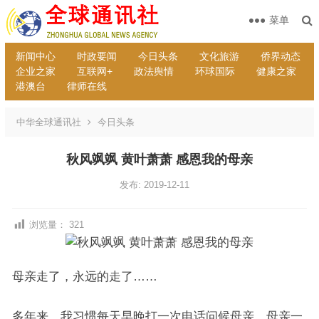
菜单
新闻中心
时政要闻
今日头条
文化旅游
侨界动态
企业之家
互联网+
政法舆情
环球国际
健康之家
港澳台
律师在线
中华全球通讯社
今日头条
秋风飒飒 黄叶萧萧 感恩我的母亲
发布: 2019-12-11
浏览量：
321
母亲走了，永远的走了……
多年来，我习惯每天早晚打一次电话问候母亲，母亲一