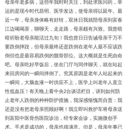
母亲年老多病，这些年我时时关注，到处求医问药，幸
运的是现今时代昌明、医学发达，使母亲得以延年。最
近一年，母亲身体略有好转，双休日我就陪母亲到富春
江边喝喝茶，聊聊天，走走路，母亲颇有兴致。我曾暗
暗祈盼老母亲能活过九旬！我也曾日日告诫母亲千万不
要跌倒摔跤，但母亲最终还是跌倒在老年人最不应该跌
倒但也是最容易跌倒的髋骨部位。这大概就是生死由命
吧。母亲吃好早饭后，坐在门厅与同伴聊天，就在站起
来回房间的一瞬间摔倒了。究其原因是老年人站起来的
一瞬间，大脑血液一时供应不上，医学上叫老年人直立
性低血压！有天晚上看中央2台谈话栏目，讲到如何防
止老年人跌倒的种种防护措施，我深感惭愧而自责：我
还是没有把老母亲照顾好啊！我立即叫救护车将母亲送
到富阳中医骨伤医院诊治，经专家会诊，实施微创手
术。手术是成功的，母亲也很满意。但是，母亲年事已