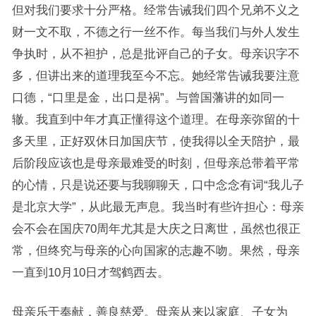
但对我们要求十分严格。经常告诫我们四个兄弟不义之
财一文不取，不德之行一丝不作。每当我们与外人发生
争执时，从不袒护，总是批评自己的子女。母亲识字不
多，但讲出来的道理我至今不忘。她经常告诫我要注意
口德，“口里是金，出口是祸”。与曾国藩讲的如同一
辙。我直到中年才真正懂得这个道理。在母亲弥留的十
多天里，正好双休日加国庆节，使我得以全天陪护，最
后阶段应该也是母亲最难受的时刻，但母亲总带着平常
的心情，只是说还要与我聊聊天，口中念念有词“我儿子
是北京大学”，从此最无声息。我当时有些许担心：母亲
会不会在国庆70周年尤其是大庆之日离世，虽然也很正
常，但终究与母亲的心向国家的志趣不吻。果然，母亲
一直到10月10日才驾鹤西去。
母亲乐于奉献，善良慈爱。母亲从来以家庭、子女为