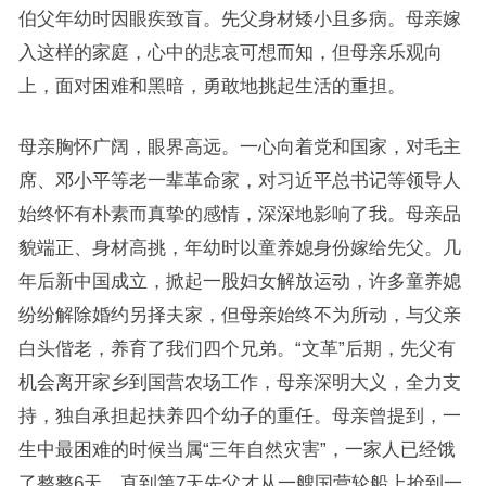
伯父年幼时因眼疾致盲。先父身材矮小且多病。母亲嫁
入这样的家庭，心中的悲哀可想而知，但母亲乐观向
上，面对困难和黑暗，勇敢地挑起生活的重担。
母亲胸怀广阔，眼界高远。一心向着党和国家，对毛主
席、邓小平等老一辈革命家，对习近平总书记等领导人
始终怀有朴素而真挚的感情，深深地影响了我。母亲品
貌端正、身材高挑，年幼时以童养媳身份嫁给先父。几
年后新中国成立，掀起一股妇女解放运动，许多童养媳
纷纷解除婚约另择夫家，但母亲始终不为所动，与父亲
白头偕老，养育了我们四个兄弟。“文革”后期，先父有
机会离开家乡到国营农场工作，母亲深明大义，全力支
持，独自承担起扶养四个幼子的重任。母亲曾提到，一
生中最困难的时候当属“三年自然灾害”，一家人已经饿
了整整6天，直到第7天先父才从一艘国营轮船上抢到一