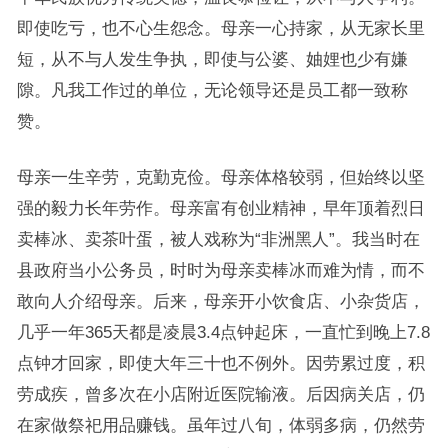
即使吃亏，也不心生怨念。母亲一心持家，从无家长里
短，从不与人发生争执，即使与公婆、妯娌也少有嫌
隙。凡我工作过的单位，无论领导还是员工都一致称
赞。
母亲一生辛劳，克勤克俭。母亲体格较弱，但始终以坚
强的毅力长年劳作。母亲富有创业精神，早年顶着烈日
卖棒冰、卖茶叶蛋，被人戏称为“非洲黑人”。我当时在
县政府当小公务员，时时为母亲卖棒冰而难为情，而不
敢向人介绍母亲。后来，母亲开小饮食店、小杂货店，
几乎一年365天都是凌晨3.4点钟起床，一直忙到晚上7.8
点钟才回家，即使大年三十也不例外。因劳累过度，积
劳成疾，曾多次在小店附近医院输液。后因病关店，仍
在家做祭祀用品赚钱。虽年过八旬，体弱多病，仍然劳