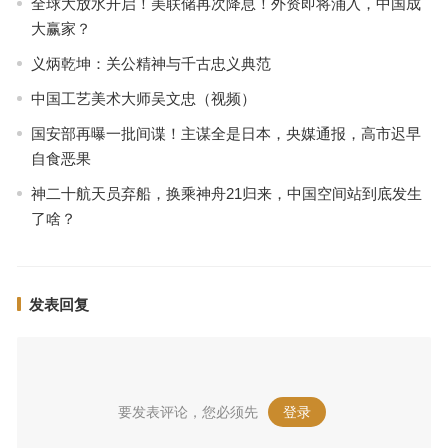
全球大放水开启！美联储再次降息！外资即将涌入，中国成
大赢家？
义炳乾坤：关公精神与千古忠义典范
中国工艺美术大师吴文忠（视频）
国安部再曝一批间谍！主谋全是日本，央媒通报，高市迟早
自食恶果
神二十航天员弃船，换乘神舟21归来，中国空间站到底发生
了啥？
发表回复
要发表评论，您必须先
登录
。