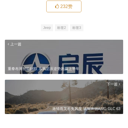
232
赞
Jeep
标签2
标签3
上一篇
重拳布局智能网联 东风启辰逆势跑赢上半年
下一篇
激情而又不失风度 试驾奔驰AMG GLC 63