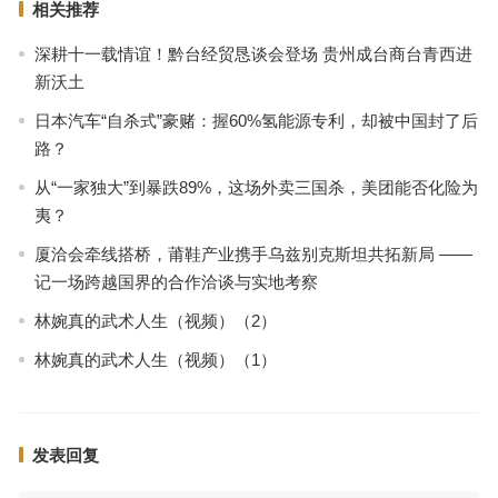
相关推荐
深耕十一载情谊！黔台经贸恳谈会登场 贵州成台商台青西进
新沃土
日本汽车“自杀式”豪赌：握60%氢能源专利，却被中国封了后
路？
从“一家独大”到暴跌89%，这场外卖三国杀，美团能否化险为
夷？
厦洽会牵线搭桥，莆鞋产业携手乌兹别克斯坦共拓新局 ——
记一场跨越国界的合作洽谈与实地考察
林婉真的武术人生（视频）（2）
林婉真的武术人生（视频）（1）
发表回复