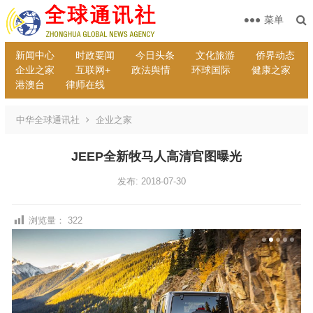
菜单
新闻中心
时政要闻
今日头条
文化旅游
侨界动态
企业之家
互联网+
政法舆情
环球国际
健康之家
港澳台
律师在线
中华全球通讯社
企业之家
JEEP全新牧马人高清官图曝光
发布: 2018-07-30
浏览量：
322