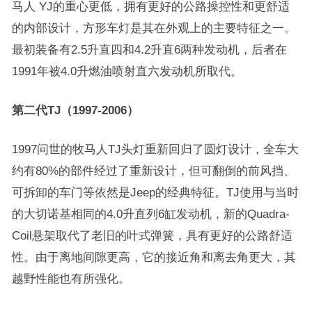
马人 YJ的重心更低，拥有更好的公路操控性和更舒适
的内部设计，方形车灯是其在外观上的主要特征之一。
最初装备有2.5升直四和4.2升直6两种发动机，后者在
1991年被4.0升燃油喷射直六发动机所取代。
第二代TJ（1997-2006）
1997问世的牧马人TJ头灯重新回归了圆灯设计，全车大
约有80%的部件经过了重新设计，但可翻倒的前风挡、
可拆卸的车门等依然是Jeep的经典特征。TJ使用与当时
的大切诺基相同的4.0升直列6缸发动机，新的Quadra-
Coil悬架取代了老旧的叶式弹簧，具有更好的公路舒适
性。由于离地间隙更高，它的接近角和离去角更大，其
越野性能也有所强化。