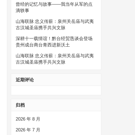
曾经的记忆与故事——我当年从军的点
滴轶事
山海联脉 忠义传薪：泉州关岳庙与武夷
古汉城圣庙携手共兴文脉
深耕十一载情谊！黔台经贸恳谈会登场
贵州成台商台青西进新沃土
山海联脉 忠义传薪：泉州关岳庙与武夷
古汉城圣庙携手共兴文脉
近期评论
归档
2026 年 8 月
2026 年 7 月