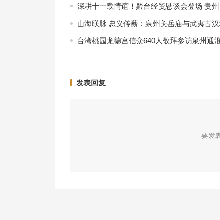
深耕十一载情谊！黔台经贸恳谈会登场 贵
山海联脉 忠义传薪：泉州关岳庙与武夷古
台湾桃园龙德宫信众640人敬拜参访泉州通
发表回复
要发