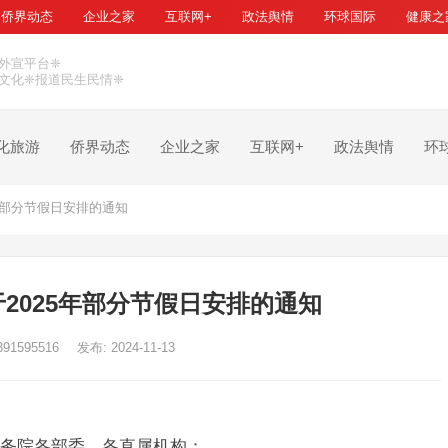
侨界动态
企业之家
互联网+
政法舆情
环球国际
健康之
外宣平台❈
文化❈报道民生民情❈
化旅游
侨界动态
企业之家
互联网+
政法舆情
环
年部分节假日安排的通知
2025年部分节假日安排的通知
391595516
发布: 2024-11-13
务院各部委、各直属机构：