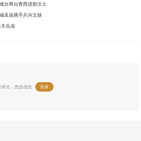
州成台商台青西进新沃土
汉城圣庙携手共兴文脉
淮关岳庙
表评论，您必须先
登录
。