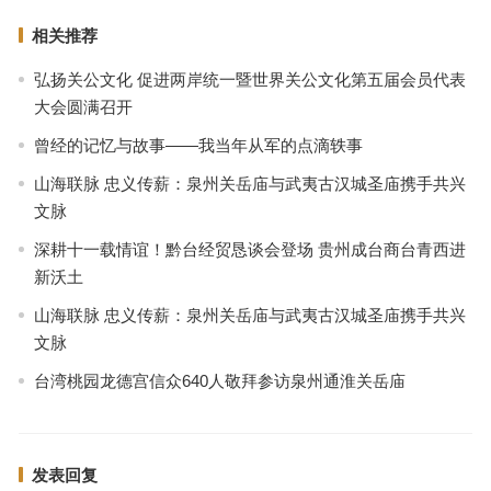
相关推荐
弘扬关公文化 促进两岸统一暨世界关公文化第五届会员代表
大会圆满召开
曾经的记忆与故事——我当年从军的点滴轶事
山海联脉 忠义传薪：泉州关岳庙与武夷古汉城圣庙携手共兴
文脉
深耕十一载情谊！黔台经贸恳谈会登场 贵州成台商台青西进
新沃土
山海联脉 忠义传薪：泉州关岳庙与武夷古汉城圣庙携手共兴
文脉
台湾桃园龙德宫信众640人敬拜参访泉州通淮关岳庙
发表回复