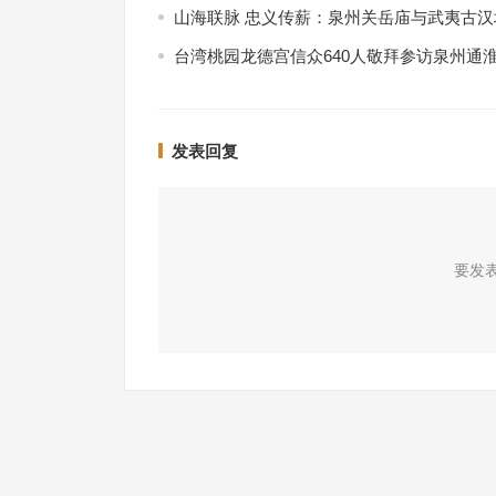
山海联脉 忠义传薪：泉州关岳庙与武夷古
台湾桃园龙德宫信众640人敬拜参访泉州通
发表回复
要发