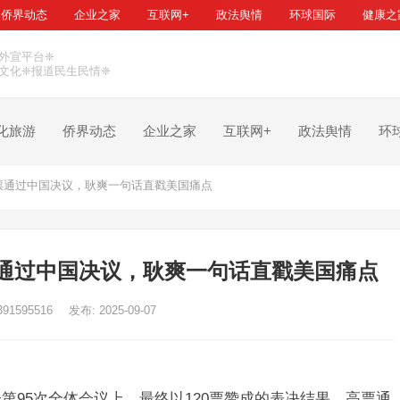
侨界动态
企业之家
互联网+
政法舆情
环球国际
健康之
外宣平台❈
文化❈报道民生民情❈
化旅游
侨界动态
企业之家
互联网+
政法舆情
环
票通过中国决议，耿爽一句话直戳美国痛点
票通过中国决议，耿爽一句话直戳美国痛点
391595516
发布: 2025-09-07
会第95次全体会议上，最终以120票赞成的表决结果，高票通