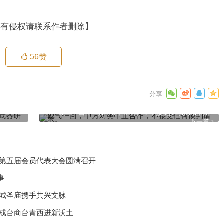
如有侵权请联系作者删除】
56
赞
发已超脱
硬气一回，中方对美中止合作，不接受任何谈判请求。
下一篇
化第五届会员代表大会圆满召开
事
汉城圣庙携手共兴文脉
州成台商台青西进新沃土