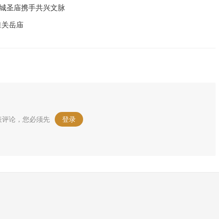
汉城圣庙携手共兴文脉
淮关岳庙
表评论，您必须先
登录
。