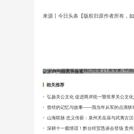
来源丨今日头条【版权归原作者所有，
中国的战争底层逻辑已经变了! 美专家: 中国武器研
西方体系
上一篇
相关推荐
弘扬关公文化 促进两岸统一暨世界关公文
曾经的记忆与故事——我当年从军的点滴轶
山海联脉 忠义传薪：泉州关岳庙与武夷古
深耕十一载情谊！黔台经贸恳谈会登场 贵