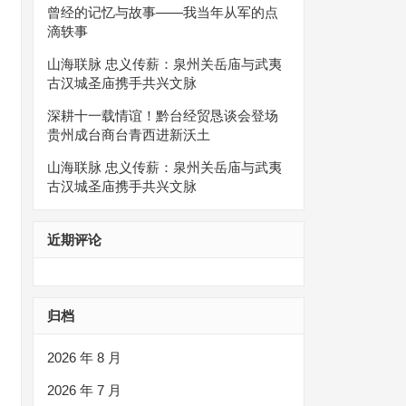
曾经的记忆与故事——我当年从军的点
滴轶事
山海联脉 忠义传薪：泉州关岳庙与武夷
古汉城圣庙携手共兴文脉
深耕十一载情谊！黔台经贸恳谈会登场
贵州成台商台青西进新沃土
山海联脉 忠义传薪：泉州关岳庙与武夷
古汉城圣庙携手共兴文脉
近期评论
归档
2026 年 8 月
2026 年 7 月