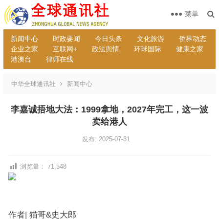
菜单
新闻中心
时政要闻
今日头条
文化旅游
侨界动态
企业之家
互联网+
政法舆情
环球国际
健康之家
港澳台
律师在线
中华全球通讯社
新闻中心
李嘉诚捂地大法：1999拿地，2027年完工，这一波
卖给港人
发布: 2025-07-31
浏览量：
71,548
作者| 猫哥&史大郎