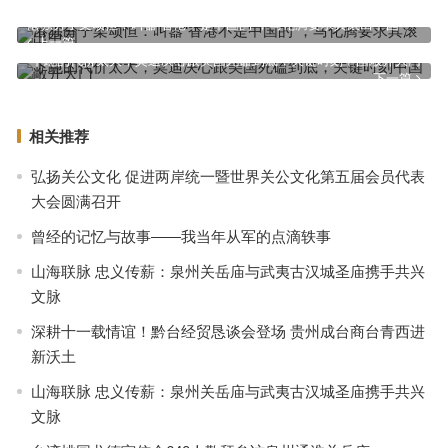
港独分子梁颂恒：叫嚣“香港不是中国的”，马化腾要求其滚出中国
上一篇
下跪的代价太大，莫迪决心跟美国死磕到底，关键时刻中国敞开大门
下一篇
相关推荐
弘扬关公文化 促进两岸统一暨世界关公文化第五届会员代表
大会圆满召开
曾经的记忆与故事——我当年从军的点滴轶事
山海联脉 忠义传薪：泉州关岳庙与武夷古汉城圣庙携手共兴
文脉
深耕十一载情谊！黔台经贸恳谈会登场 贵州成台商台青西进
新沃土
山海联脉 忠义传薪：泉州关岳庙与武夷古汉城圣庙携手共兴
文脉