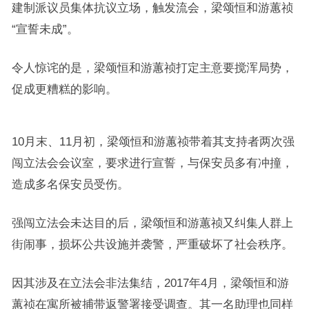
建制派议员集体抗议立场，触发流会，梁颂恒和游蕙祯
“宣誓未成”。
令人惊诧的是，梁颂恒和游蕙祯打定主意要搅浑局势，
促成更糟糕的影响。
10月末、11月初，梁颂恒和游蕙祯带着其支持者两次强
闯立法会会议室，要求进行宣誓，与保安员多有冲撞，
造成多名保安员受伤。
强闯立法会未达目的后，梁颂恒和游蕙祯又纠集人群上
街闹事，损坏公共设施并袭警，严重破坏了社会秩序。
因其涉及在立法会非法集结，2017年4月，梁颂恒和游
蕙祯在寓所被捕带返警署接受调查。其一名助理也同样