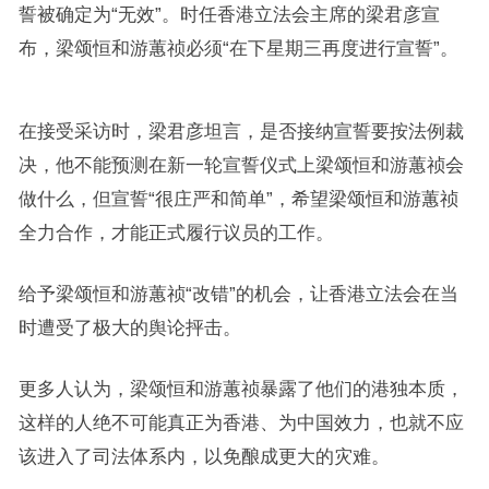
誓被确定为“无效”。时任香港立法会主席的梁君彦宣
布，梁颂恒和游蕙祯必须“在下星期三再度进行宣誓”。
在接受采访时，梁君彦坦言，是否接纳宣誓要按法例裁
决，他不能预测在新一轮宣誓仪式上梁颂恒和游蕙祯会
做什么，但宣誓“很庄严和简单”，希望梁颂恒和游蕙祯
全力合作，才能正式履行议员的工作。
给予梁颂恒和游蕙祯“改错”的机会，让香港立法会在当
时遭受了极大的舆论抨击。
更多人认为，梁颂恒和游蕙祯暴露了他们的港独本质，
这样的人绝不可能真正为香港、为中国效力，也就不应
该进入了司法体系内，以免酿成更大的灾难。