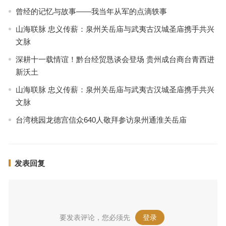
曾经的记忆与故事——我当年从军的点滴轶事
山海联脉 忠义传薪：泉州关岳庙与武夷古汉城圣庙携手共兴
文脉
深耕十一载情谊！黔台经贸恳谈会登场 贵州成台商台青西进
新沃土
山海联脉 忠义传薪：泉州关岳庙与武夷古汉城圣庙携手共兴
文脉
台湾桃园龙德宫信众640人敬拜参访泉州通淮关岳庙
发表回复
要发表评论，您必须先
登录
。