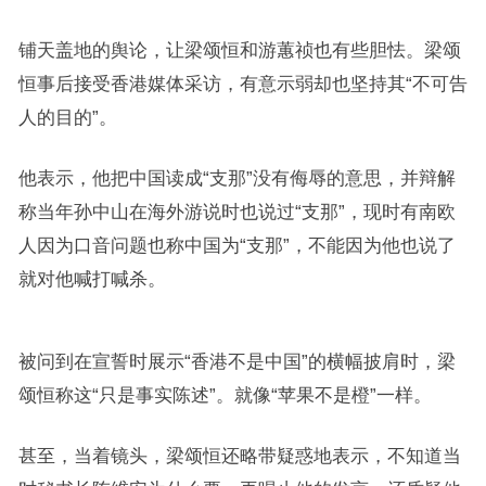
铺天盖地的舆论，让梁颂恒和游蕙祯也有些胆怯。梁颂
恒事后接受香港媒体采访，有意示弱却也坚持其“不可告
人的目的”。
他表示，他把中国读成“支那”没有侮辱的意思，并辩解
称当年孙中山在海外游说时也说过“支那”，现时有南欧
人因为口音问题也称中国为“支那”，不能因为他也说了
就对他喊打喊杀。
被问到在宣誓时展示“香港不是中国”的横幅披肩时，梁
颂恒称这“只是事实陈述”。就像“苹果不是橙”一样。
甚至，当着镜头，梁颂恒还略带疑惑地表示，不知道当