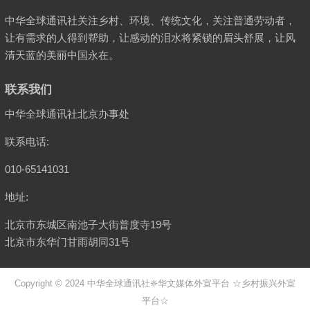
中华全球通讯社关注乡村、环境、传统文化，关注普通劳动者，
让有需求的人得到帮助，让感动的泪水将紧锁的眉头舒展，让风
清天蓝的美丽中国永在。
联系我们
中华全球通讯社北京办事处
联系电话:
010-65141031
地址:
北京市东城区南池子大街普度寺19号
北京市东华门甘雨胡同31号
Copyright © 2024
中华全球通讯社
❈华文媒体外宣平台 ☆乡村振兴外宣
平台☆