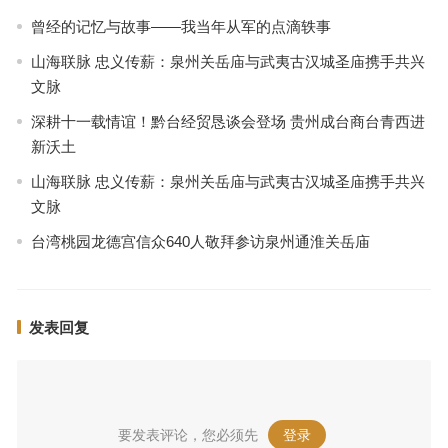
曾经的记忆与故事——我当年从军的点滴轶事
山海联脉 忠义传薪：泉州关岳庙与武夷古汉城圣庙携手共兴
文脉
深耕十一载情谊！黔台经贸恳谈会登场 贵州成台商台青西进
新沃土
山海联脉 忠义传薪：泉州关岳庙与武夷古汉城圣庙携手共兴
文脉
台湾桃园龙德宫信众640人敬拜参访泉州通淮关岳庙
发表回复
要发表评论，您必须先
登录
。