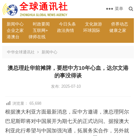
菜单
新闻中心
时政要闻
今日头条
文化旅游
侨界动态
企业之家
互联网+
政法舆情
环球国际
健康之家
港澳台
律师在线
中华全球通讯社
新闻中心
澳总理赴华前摊牌，要想中方10年心血，达尔文港
的事没得谈
发布: 2025-07-10
浏览量：
65,698
根据澳大利亚方面最新消息，应中方邀请，澳总理阿尔
巴尼斯即将对中国展开为期七天的正式访问。据报澳大
利亚此行希望与中国加强沟通，拓展务实合作，另外就