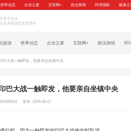
侨界动态
企业之家
互联网+
政法舆情
环球国际
健康之
外宣平台❈
文化❈报道民生民情❈
化旅游
侨界动态
企业之家
互联网+
政法舆情
环
印巴大战一触即发，他要亲自坐镇中央
印巴大战一触即发，他要亲自坐镇中央
391595516
发布: 2025-05-01
俄行程，因为一触即发的印巴大战被临时取消。