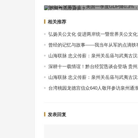
几次衰退？
上一篇
相关推荐
弘扬关公文化 促进两岸统一暨世界关公文
曾经的记忆与故事——我当年从军的点滴轶
山海联脉 忠义传薪：泉州关岳庙与武夷古
深耕十一载情谊！黔台经贸恳谈会登场 贵
山海联脉 忠义传薪：泉州关岳庙与武夷古
台湾桃园龙德宫信众640人敬拜参访泉州通
发表回复