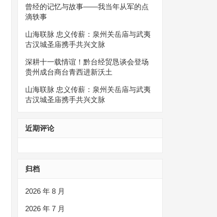
曾经的记忆与故事——我当年从军的点
滴轶事
山海联脉 忠义传薪：泉州关岳庙与武夷
古汉城圣庙携手共兴文脉
深耕十一载情谊！黔台经贸恳谈会登场
贵州成台商台青西进新沃土
山海联脉 忠义传薪：泉州关岳庙与武夷
古汉城圣庙携手共兴文脉
近期评论
归档
2026 年 8 月
2026 年 7 月