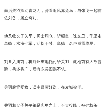
而后关羽挥动青龙刀，骑着追风赤兔马，与张飞一起辅
佐刘备，屡立奇功。
他又收义子关平，勇士周仓，斩颜良，诛文丑，千里走
单骑，水淹七军，活捉于禁、庞德，名声威震华夏。
刘备入川前，将荆州重地托付给关羽，此地前有大敌曹
魏，兵多将广，后有东吴图谋不轨。
关羽腹背受敌，误中吕蒙奸谋，在麦城被俘。
关羽和义子关平都是忠勇之士，不肯投降，被孙权杀