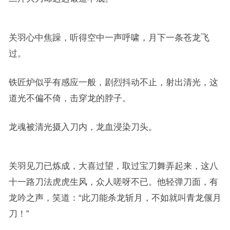
关羽心中焦躁，听得空中一声呼啸，月下一条苍龙飞
过。
铁匠炉似乎有感应一般，剧烈抖动不止，射出清光，这
道光不偏不倚，击穿龙的脖子。
龙魂被清光摄入刀内，龙血浸染刀头。
关羽见刀已炼成，大喜过望，取过宝刀舞弄起来，这八
十一路刀法虎虎生风，众人嗟呀不已。他轻弹刀面，有
龙吟之声，笑道：“此刀能杀龙斩月，不如就叫青龙偃月
刀！”