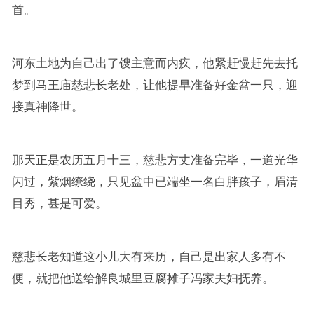
首。
河东土地为自己出了馊主意而内疚，他紧赶慢赶先去托
梦到马王庙慈悲长老处，让他提早准备好金盆一只，迎
接真神降世。
那天正是农历五月十三，慈悲方丈准备完毕，一道光华
闪过，紫烟缭绕，只见盆中已端坐一名白胖孩子，眉清
目秀，甚是可爱。
慈悲长老知道这小儿大有来历，自己是出家人多有不
便，就把他送给解良城里豆腐摊子冯家夫妇抚养。