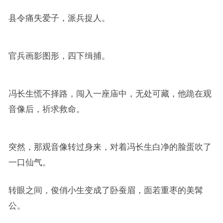
县令痛失爱子，派兵捉人。
官兵画影图形，四下缉捕。
冯长生慌不择路，闯入一座庙中，无处可藏，他跪在观
音像后，祈求救命。
突然，那观音像转过身来，对着冯长生白净的脸蛋吹了
一口仙气。
转眼之间，俊俏小生变成了卧蚕眉，面若重枣的美髯
公。