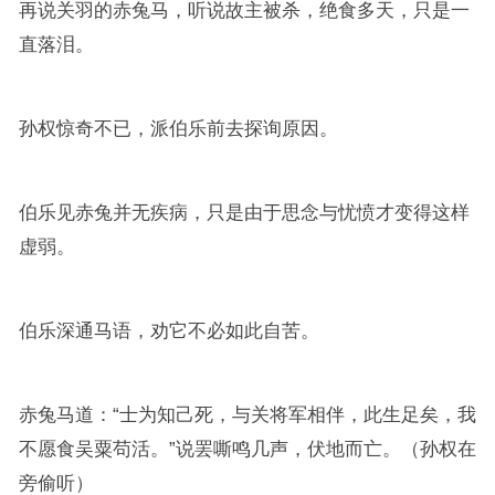
再说关羽的赤兔马，听说故主被杀，绝食多天，只是一
直落泪。
孙权惊奇不已，派伯乐前去探询原因。
伯乐见赤兔并无疾病，只是由于思念与忧愤才变得这样
虚弱。
伯乐深通马语，劝它不必如此自苦。
赤兔马道：“士为知己死，与关将军相伴，此生足矣，我
不愿食吴粟苟活。”说罢嘶鸣几声，伏地而亡。（孙权在
旁偷听）