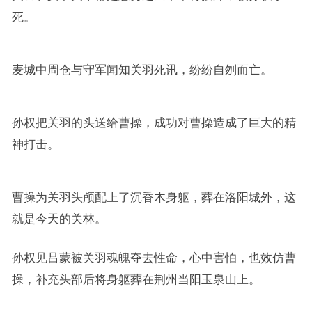
死。
麦城中周仓与守军闻知关羽死讯，纷纷自刎而亡。
孙权把关羽的头送给曹操，成功对曹操造成了巨大的精
神打击。
曹操为关羽头颅配上了沉香木身躯，葬在洛阳城外，这
就是今天的关林。
孙权见吕蒙被关羽魂魄夺去性命，心中害怕，也效仿曹
操，补充头部后将身躯葬在荆州当阳玉泉山上。