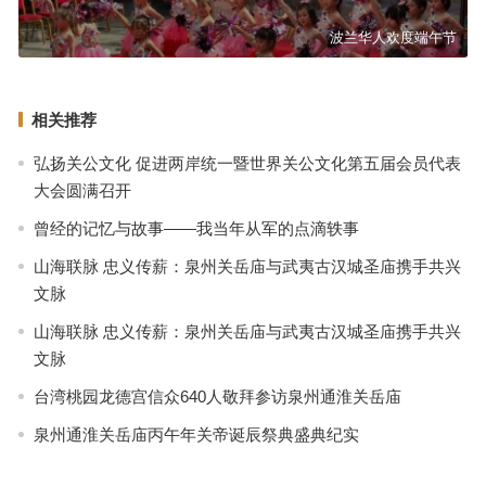
波兰华人欢度端午节
相关推荐
弘扬关公文化 促进两岸统一暨世界关公文化第五届会员代表
大会圆满召开
曾经的记忆与故事——我当年从军的点滴轶事
山海联脉 忠义传薪：泉州关岳庙与武夷古汉城圣庙携手共兴
文脉
山海联脉 忠义传薪：泉州关岳庙与武夷古汉城圣庙携手共兴
文脉
台湾桃园龙德宫信众640人敬拜参访泉州通淮关岳庙
泉州通淮关岳庙丙午年关帝诞辰祭典盛典纪实