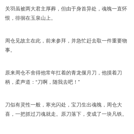
关羽虽被两大君主厚葬，但由于身首异处，魂魄一直怀
恨，徘徊在玉泉山上。
周仓见故主在此，前来参拜，并急忙赶去取一件重要物
事。
原来周仓不舍得他常年扛着的青龙偃月刀，他摸着刀
柄，柔声道：“刀啊，随我去吧！”
刀似有灵性一般，寒光闪处，宝刀生出魂魄，周仓大
喜，一把抓过刀魂就走。原刀落下，变成了一块凡铁。