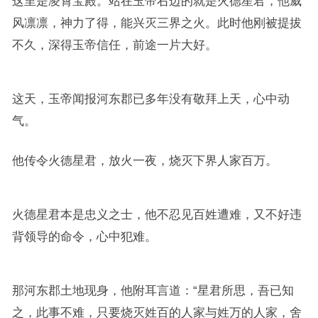
这里是凌霄宝殿。站在玉帝右边的就是火德星君，他威
风凛凛，神力了得，能兴灭三界之火。此时他刚被提拔
不久，深得玉帝信任，前途一片大好。
这天，玉帝闻报河东郡已多年没有敬拜上天，心中动
气。
他传令火德星君，放火一夜，烧灭下界人家百万。
火德星君本是忠义之士，他不忍见百姓遭难，又不好违
背领导的命令，心中犯难。
那河东郡土地现身，他附耳言道：“星君所思，吾已知
之，此事不难，只要烧灭姓百的人家与姓万的人家，舍