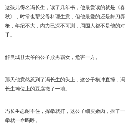
这孩儿得名冯长生，读了几年书，他最爱读的就是《春
秋》，时常也帮父母料理生意，但他最爱的还是舞刀弄
枪，年纪不大，内力已深不可测，周围人都不是他的对
手。
解良城县太爷的公子欺男霸女，危害一方。
那天他竟然惹到了冯长生的头上，这公子横冲直撞，冯
长生摊位上的豆腐撒了一地。
冯长生忍耐不住，挥拳就打，这公子细皮嫩肉，挨了一
拳就一命呜呼。