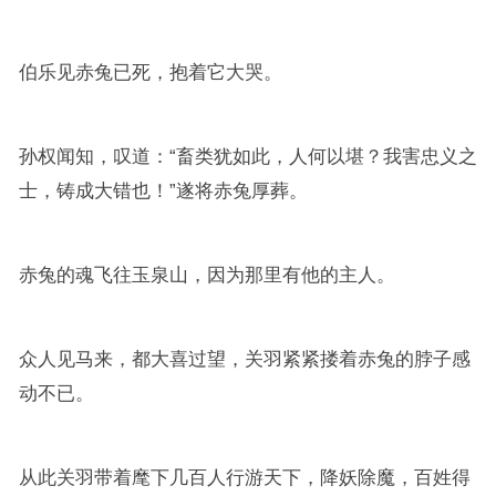
伯乐见赤兔已死，抱着它大哭。
孙权闻知，叹道：“畜类犹如此，人何以堪？我害忠义之
士，铸成大错也！”遂将赤兔厚葬。
赤兔的魂飞往玉泉山，因为那里有他的主人。
众人见马来，都大喜过望，关羽紧紧搂着赤兔的脖子感
动不已。
从此关羽带着麾下几百人行游天下，降妖除魔，百姓得