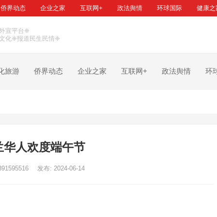
侨界动态
企业之家
互联网+
政法舆情
环球国际
健康之
外宣平台❈
文化❈报道民生民情❈
化旅游
侨界动态
企业之家
互联网+
政法舆情
环
兰华人欢度端午节
391595516
发布: 2024-06-14