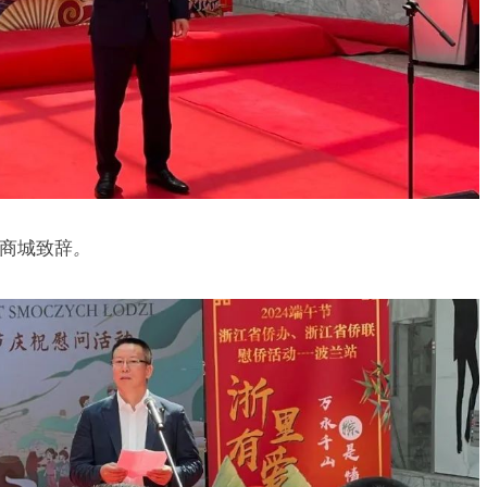
商城致辞
。