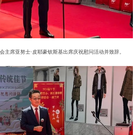
会主席亚努士·皮耶豪钦斯基出席庆祝慰问活动并致辞
。