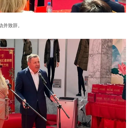
动并致辞
。