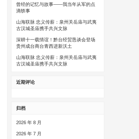
曾经的记忆与故事——我当年从军的点
滴轶事
山海联脉 忠义传薪：泉州关岳庙与武夷
古汉城圣庙携手共兴文脉
深耕十一载情谊！黔台经贸恳谈会登场
贵州成台商台青西进新沃土
山海联脉 忠义传薪：泉州关岳庙与武夷
古汉城圣庙携手共兴文脉
近期评论
归档
2026 年 8 月
2026 年 7 月