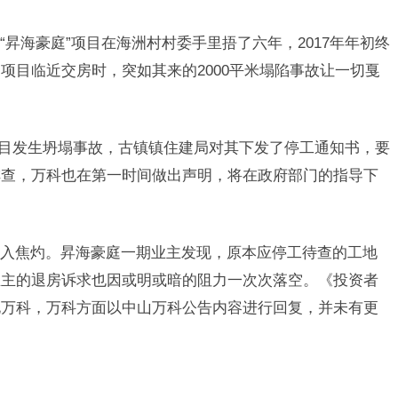
昇海豪庭”项目在海洲村村委手里捂了六年，2017年年初终
项目临近交房时，突如其来的2000平米塌陷事故让一切戛
”项目发生坍塌事故，古镇镇住建局对其下发了停工通知书，要
排查，万科也在第一时间做出声明，将在政府部门的指导下
入焦灼。昇海豪庭一期业主发现，原本应停工待查的工地
业主的退房诉求也因或明或暗的阻力一次次落空。《投资者
电万科，万科方面以中山万科公告内容进行回复，并未有更