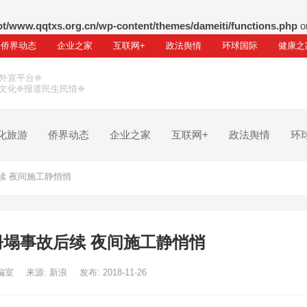
/www.qqtxs.org.cn/wp-content/themes/dameiti/functions.php
o
侨界动态
企业之家
互联网+
政法舆情
环球国际
健康之
外宣平台❈
文化❈报道民生民情❈
化旅游
侨界动态
企业之家
互联网+
政法舆情
环
续 夜间施工静悄悄
塌事故后续 夜间施工静悄悄
编室
来源: 新浪
发布: 2018-11-26