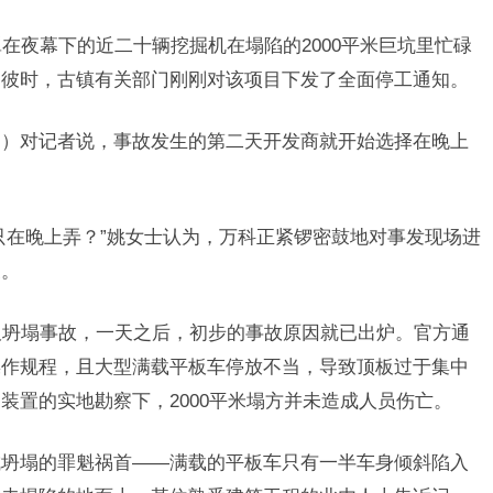
罩在夜幕下的近二十辆挖掘机在塌陷的2000平米巨坑里忙碌
。彼时，古镇有关部门刚刚对该项目下发了全面停工通知。
名）对记者说，事故发生的第二天开发商就开始选择在晚上
只在晚上弄？”姚女士认为，万科正紧锣密鼓地对事发现场进
展。
顶板坍塌事故，一天之后，初步的事故原因就已出炉。官方通
操作规程，且大型满载平板车停放不当，导致顶板过于集中
装置的实地勘察下，2000平米塌方并未造成人员伤亡。
成坍塌的罪魁祸首——满载的平板车只有一半车身倾斜陷入