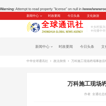
Warning
: Attempt to read property "license" on null in
/www/wwwroot
新闻中心
时政要闻
今日头条
文化旅游
❈乡村振兴
❈传播中华
新闻中心
时政要闻
今日头条
文
中华全球通讯社
政法舆情
万科施工现场坍塌事故后
万科施工现场坍
作者:
全通社总