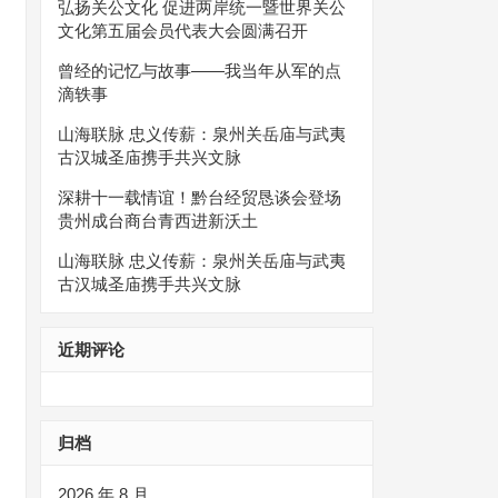
弘扬关公文化 促进两岸统一暨世界关公
文化第五届会员代表大会圆满召开
曾经的记忆与故事——我当年从军的点
滴轶事
山海联脉 忠义传薪：泉州关岳庙与武夷
古汉城圣庙携手共兴文脉
深耕十一载情谊！黔台经贸恳谈会登场
贵州成台商台青西进新沃土
山海联脉 忠义传薪：泉州关岳庙与武夷
古汉城圣庙携手共兴文脉
近期评论
归档
2026 年 8 月