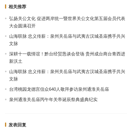
相关推荐
弘扬关公文化 促进两岸统一暨世界关公文化第五届会员代表
大会圆满召开
山海联脉 忠义传薪：泉州关岳庙与武夷古汉城圣庙携手共兴
文脉
深耕十一载情谊！黔台经贸恳谈会登场 贵州成台商台青西进
新沃土
山海联脉 忠义传薪：泉州关岳庙与武夷古汉城圣庙携手共兴
文脉
台湾桃园龙德宫信众640人敬拜参访泉州通淮关岳庙
泉州通淮关岳庙丙午年关帝诞辰祭典盛典纪实
发表回复