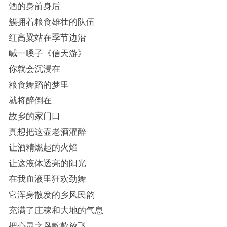
酒的身前身后
簇拥着粮食雄壮的队伍
红高粱站在季节边沿
喊一嗓子《信天游》
你就会沉浸在
粮食舞蹈的梦里
就将醉倒在
故乡的家门口
真想把这壶老酒灌醉
让酒精燃起的火焰
让这液体透亮的阳光
在我血液里狂欢劲舞
它浑身散发的乡风民韵
充满了庄稼和大地的气息
把心灵之鸟款款放飞