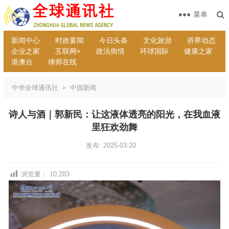
菜单
新闻中心
时政要闻
今日头条
文化旅游
侨界动态
企业之家
互联网+
政法舆情
环球国际
健康之家
港澳台
律师在线
中华全球通讯社
中国新闻
诗人与酒｜郭新民：让这液体透亮的阳光，在我血液
里狂欢劲舞
发布: 2025-03-20
浏览量：
10,283