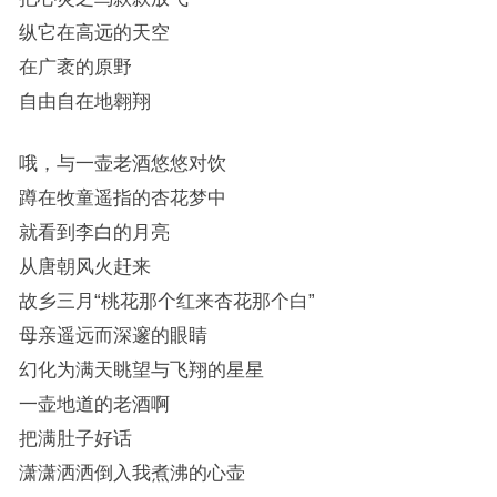
纵它在高远的天空
在广袤的原野
自由自在地翱翔
哦，与一壶老酒悠悠对饮
蹲在牧童遥指的杏花梦中
就看到李白的月亮
从唐朝风火赶来
故乡三月“桃花那个红来杏花那个白”
母亲遥远而深邃的眼睛
幻化为满天眺望与飞翔的星星
一壶地道的老酒啊
把满肚子好话
潇潇洒洒倒入我煮沸的心壶