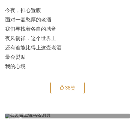
今夜，推心置腹
面对一壶憨厚的老酒
我们寻找着各自的感觉
夜风徜徉，这个世界上
还有谁能比得上这壶老酒
最会熨贴
我的心境
38
赞
在史書上留罵名的買
上一篇
雷军30秒高燃yan
下一篇