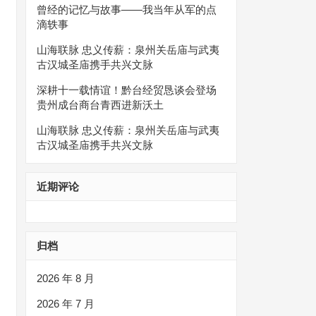
曾经的记忆与故事——我当年从军的点
滴轶事
山海联脉 忠义传薪：泉州关岳庙与武夷
古汉城圣庙携手共兴文脉
深耕十一载情谊！黔台经贸恳谈会登场
贵州成台商台青西进新沃土
山海联脉 忠义传薪：泉州关岳庙与武夷
古汉城圣庙携手共兴文脉
近期评论
归档
2026 年 8 月
2026 年 7 月