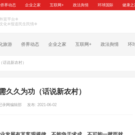
侨界动态
企业之家
互联网+
政法舆情
环球国际
健康之
外宣平台❈
文化❈报道民生民情❈
化旅游
侨界动态
企业之家
互联网+
政法舆情
环
（话说新农村）
需久久为功（话说新农村）
记录网编辑部
发布: 2021-06-02
业发展有其客观规律，不能急于求成，不可能一蹴而就，