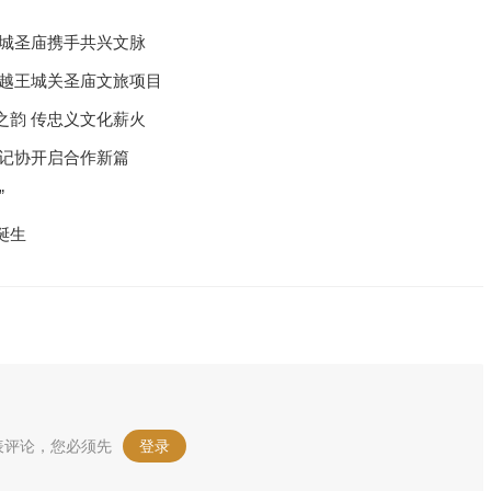
汉城圣庙携手共兴文脉
闽越王城关圣庙文旅项目
之韵 传忠义文化薪火
文记协开启合作新篇
”
诞生
表评论，您必须先
登录
。