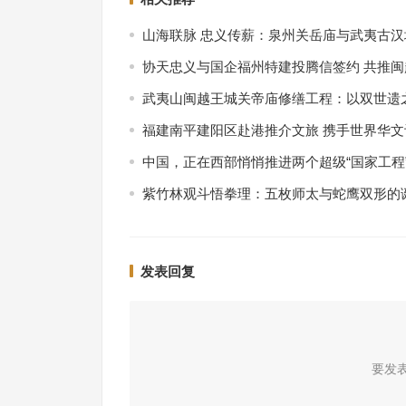
山海联脉 忠义传薪：泉州关岳庙与武夷古
协天忠义与国企福州特建投腾信签约 共推
武夷山闽越王城关帝庙修缮工程：以双世遗
福建南平建阳区赴港推介文旅 携手世界华
中国，正在西部悄悄推进两个超级“国家工程
紫竹林观斗悟拳理：五枚师太与蛇鹰双形的
发表回复
要发