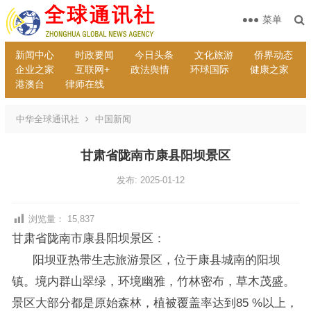
菜单
新闻中心
时政要闻
今日头条
文化旅游
侨界动态
企业之家
互联网+
政法舆情
环球国际
健康之家
港澳台
律师在线
中华全球通讯社
中国新闻
甘肃省陇南市康县阳坝景区
发布: 2025-01-12
浏览量：
15,837
甘肃省陇南市康县阳坝景区：
阳坝亚热带生志旅游景区，位于康县城南的阳坝
镇。境内群山翠绿，环境幽雅，竹林密布，草木茂盛。
景区大部分都是原始森林，植被覆盖率达到85 %以上，