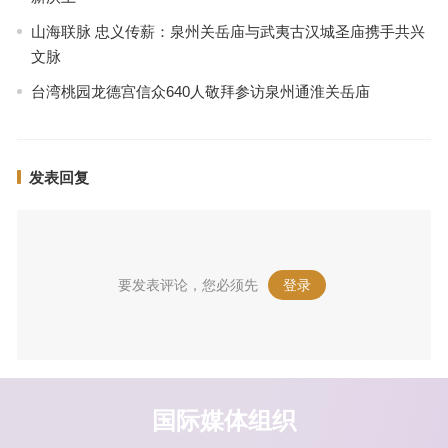
山海联脉 忠义传薪：泉州关岳庙与武夷古汉城圣庙携手共兴
文脉
台湾桃园龙德宫信众640人敬拜参访泉州通淮关岳庙
发表回复
要发表评论，您必须先
登录
。
国际媒体组织