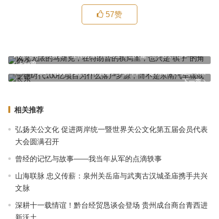
57
赞
风光无限的马斯克，在特朗普的棋局里，也只是“棋子”的角色？
上一篇
宁德时代100亿项目为什么落户罗源，而不是东南汽车城或长乐
下一篇
相关推荐
弘扬关公文化 促进两岸统一暨世界关公文化第五届会员代表
大会圆满召开
曾经的记忆与故事——我当年从军的点滴轶事
山海联脉 忠义传薪：泉州关岳庙与武夷古汉城圣庙携手共兴
文脉
深耕十一载情谊！黔台经贸恳谈会登场 贵州成台商台青西进
新沃土