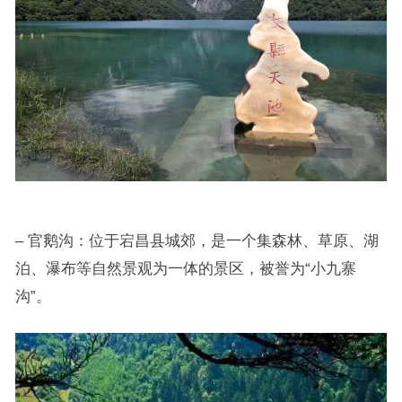
– 官鹅沟：位于宕昌县城郊，是一个集森林、草原、湖
泊、瀑布等自然景观为一体的景区，被誉为“小九寨
沟”。