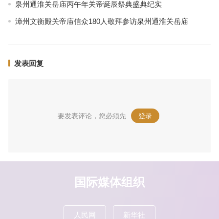
泉州通淮关岳庙丙午年关帝诞辰祭典盛典纪实
漳州文衡殿关帝庙信众180人敬拜参访泉州通淮关岳庙
发表回复
要发表评论，您必须先
登录
。
国际媒体组织
人民网
新华社