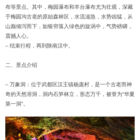
布等景点。其中，梅园瀑布和羊台瀑布尤为壮观，深藏
于梅园沟古老的原始森林区，水流湍急，水势凶猛，从
山巅倾泻而下，如银帘落入绿色的旋涡中，气势磅礴，
震撼人心。
– 结束行程，再到陕南汉中。
二、景点介绍
– 万象洞：位于武都区汉王镇杨庞村，是一个古老而神
奇的天然溶洞，洞内石笋林立，形态万千，被誉为“华夏
第一洞”。