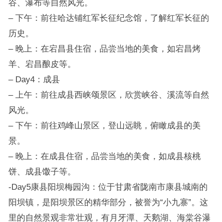
谷、瀑布等自然风光。
– 下午：前往哈达铺红军长征纪念馆，了解红军长征的
历史。
– 晚上：在宕昌县住宿，品尝当地的美食，如宕昌烤
羊、宕昌酿皮等。
– Day4：成县
– 上午：前往成县西峡颂景区，欣赏峡谷、溪流等自然
风光。
– 下午：前往鸡峰山景区，登山远眺，俯瞰成县的美
景。
– 晚上：在成县住宿，品尝当地的美食，如成县核桃
饼、成县馓子等。
-Day5康县阳坝梅园沟：位于甘肃省陇南市康县城南的
阳坝镇，是阳坝景区的精华部分，被誉为“小九寨”。这
里的自然景观非常壮观，有月牙潭、天鹅湖、海棠谷瀑