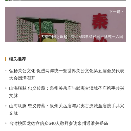
上一篇
下一篇
大秦帝国之崛起：奋斗563年31代君王终统一六国
相关推荐
弘扬关公文化 促进两岸统一暨世界关公文化第五届会员代表
大会圆满召开
山海联脉 忠义传薪：泉州关岳庙与武夷古汉城圣庙携手共兴
文脉
山海联脉 忠义传薪：泉州关岳庙与武夷古汉城圣庙携手共兴
文脉
台湾桃园龙德宫信众640人敬拜参访泉州通淮关岳庙